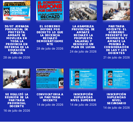
30/07 JORNADA
EL GOBIERNO
LA ASAMBLEA
PARITARIA
PROVINCIAL DE
IMPONE POR
PROVINCIAL DE
DOCENTE: EL
PROTESTA:
DECRETO LO QUE
AMSAFE
GOBIERNO
AMSAFE SE
LA DOCENCIA
RECHAZÓ LA
PRESENTÓ SU
MOVILIZA EN
RECHAZÓ
PROPUESTA
PROPUESTA Y
TODA LA
DEMOCRÁTICAME
SALARIAL Y
AMSAFE LA
PROVINCIA EN
NTE
RESOLVIÓ UN
PONDRÁ A
DEFENSA DE LA
PLAN DE LUCHA
CONSIDERACIÓN
28 de julio de 2026
EDUCACIÓN
DE LAS Y LOS
24 de julio de 2026
PÚBLICA
DOCENTES
28 de julio de 2026
21 de julio de 2026
SE REALIZÓ LA
CONVOCATORIA A
INSCRIPCIÓN
INSCRIPCIÓN
REUNIÓN DE LA
LA PARITARIA
SUPLENCIAS
SUPLENCIAS
PARITARIA
DOCENTE
NIVEL SUPERIOR
NIVEL
PROVINCIAL
SECUNDARIO
14 de julio de 2026
14 de julio de 2026
DOCENTE
14 de julio de 2026
16 de julio de 2026