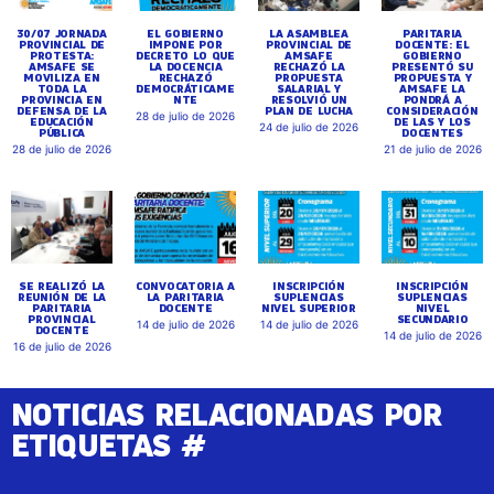
30/07 JORNADA
EL GOBIERNO
LA ASAMBLEA
PARITARIA
PROVINCIAL DE
IMPONE POR
PROVINCIAL DE
DOCENTE: EL
PROTESTA:
DECRETO LO QUE
AMSAFE
GOBIERNO
AMSAFE SE
LA DOCENCIA
RECHAZÓ LA
PRESENTÓ SU
MOVILIZA EN
RECHAZÓ
PROPUESTA
PROPUESTA Y
TODA LA
DEMOCRÁTICAME
SALARIAL Y
AMSAFE LA
PROVINCIA EN
NTE
RESOLVIÓ UN
PONDRÁ A
DEFENSA DE LA
PLAN DE LUCHA
CONSIDERACIÓN
28 de julio de 2026
EDUCACIÓN
DE LAS Y LOS
24 de julio de 2026
PÚBLICA
DOCENTES
28 de julio de 2026
21 de julio de 2026
SE REALIZÓ LA
CONVOCATORIA A
INSCRIPCIÓN
INSCRIPCIÓN
REUNIÓN DE LA
LA PARITARIA
SUPLENCIAS
SUPLENCIAS
PARITARIA
DOCENTE
NIVEL SUPERIOR
NIVEL
PROVINCIAL
SECUNDARIO
14 de julio de 2026
14 de julio de 2026
DOCENTE
14 de julio de 2026
16 de julio de 2026
NOTICIAS RELACIONADAS POR
ETIQUETAS #