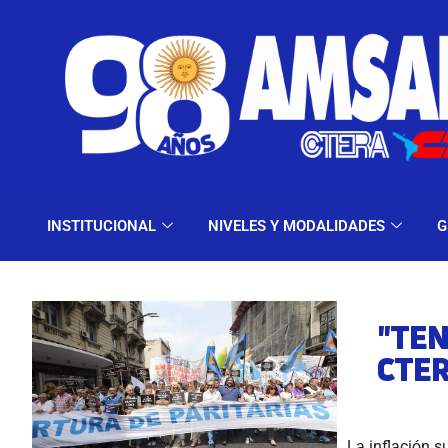
INSTITUCIONAL
NIV
INSTITUCIONAL
NIVELES Y MODALIDADES
G
"TE
CTE
La inflación s