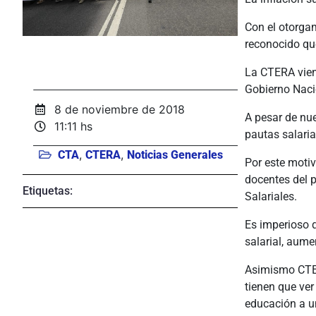
Con el otorga
reconocido qu
La CTERA vien
Gobierno Nacio
8 de noviembre de 2018
A pesar de nu
11:11 hs
pautas salaria
,
,
CTA
CTERA
Noticias Generales
Por este motiv
docentes del 
Etiquetas:
Salariales.
Es imperioso q
salarial, aume
Asimismo CTERA
tienen que ver
educación a un 