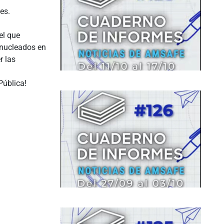
es.
el que
 nucleados en
r las
Pública!