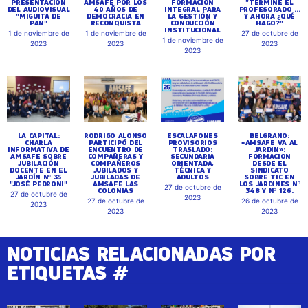
PRESENTACIÓN
AMSAFE POR LOS
FORMACIÓN
"TERMINÉ EL
DEL AUDIOVISUAL
40 AÑOS DE
INTEGRAL PARA
PROFESORADO ...
"MIGUITA DE
DEMOCRACIA EN
LA GESTIÓN Y
Y AHORA ¿QUÉ
PAN"
RECONQUISTA
CONDUCCIÓN
HAGO?"
INSTITUCIONAL
1 de noviembre de
1 de noviembre de
27 de octubre de
1 de noviembre de
2023
2023
2023
2023
LA CAPITAL:
RODRIGO ALONSO
ESCALAFONES
BELGRANO:
CHARLA
PARTICIPÓ DEL
PROVISORIOS
«AMSAFE VA AL
INFORMATIVA DE
ENCUENTRO DE
TRASLADO:
JARDIN»:
AMSAFE SOBRE
COMPAÑERAS Y
SECUNDARIA
FORMACION
JUBILACIÓN
COMPAÑEROS
ORIENTADA,
DESDE EL
DOCENTE EN EL
JUBILADOS Y
TÉCNICA Y
SINDICATO
JARDÍN Nº 35
JUBILADAS DE
ADULTOS
SOBRE TIC EN
"JOSÉ PEDRONI"
AMSAFE LAS
LOS JARDINES Nº
27 de octubre de
COLONIAS
348 Y Nº 126.
27 de octubre de
2023
27 de octubre de
26 de octubre de
2023
2023
2023
NOTICIAS RELACIONADAS POR
ETIQUETAS #