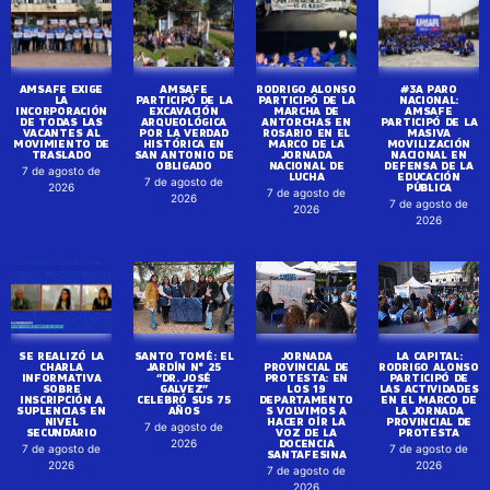
AMSAFE EXIGE
AMSAFE
RODRIGO ALONSO
#3A PARO
LA
PARTICIPÓ DE LA
PARTICIPÓ DE LA
NACIONAL:
INCORPORACIÓN
EXCAVACIÓN
MARCHA DE
AMSAFE
DE TODAS LAS
ARQUEOLÓGICA
ANTORCHAS EN
PARTICIPÓ DE LA
VACANTES AL
POR LA VERDAD
ROSARIO EN EL
MASIVA
MOVIMIENTO DE
HISTÓRICA EN
MARCO DE LA
MOVILIZACIÓN
TRASLADO
SAN ANTONIO DE
JORNADA
NACIONAL EN
OBLIGADO
NACIONAL DE
DEFENSA DE LA
7 de agosto de
LUCHA
EDUCACIÓN
7 de agosto de
PÚBLICA
2026
7 de agosto de
2026
7 de agosto de
2026
2026
SE REALIZÓ LA
SANTO TOMÉ: EL
JORNADA
LA CAPITAL:
CHARLA
JARDÍN N° 25
PROVINCIAL DE
RODRIGO ALONSO
INFORMATIVA
“DR. JOSÉ
PROTESTA: EN
PARTICIPÓ DE
SOBRE
GALVEZ”
LOS 19
LAS ACTIVIDADES
INSCRIPCIÓN A
CELEBRÓ SUS 75
DEPARTAMENTO
EN EL MARCO DE
SUPLENCIAS EN
AÑOS
S VOLVIMOS A
LA JORNADA
NIVEL
HACER OÍR LA
PROVINCIAL DE
7 de agosto de
SECUNDARIO
VOZ DE LA
PROTESTA
DOCENCIA
2026
7 de agosto de
7 de agosto de
SANTAFESINA
2026
2026
7 de agosto de
2026