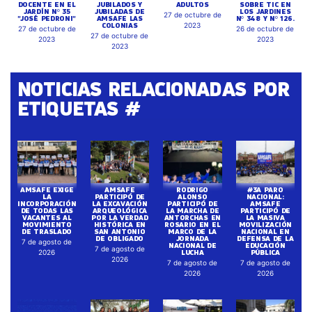
DOCENTE EN EL
JUBILADOS Y
ADULTOS
SOBRE TIC EN
JARDÍN Nº 35
JUBILADAS DE
LOS JARDINES
27 de octubre de
"JOSÉ PEDRONI"
AMSAFE LAS
Nº 348 Y Nº 126.
COLONIAS
2023
27 de octubre de
26 de octubre de
27 de octubre de
2023
2023
2023
NOTICIAS RELACIONADAS POR
ETIQUETAS #
AMSAFE EXIGE
AMSAFE
RODRIGO
#3A PARO
LA
PARTICIPÓ DE
ALONSO
NACIONAL:
INCORPORACIÓN
LA EXCAVACIÓN
PARTICIPÓ DE
AMSAFE
DE TODAS LAS
ARQUEOLÓGICA
LA MARCHA DE
PARTICIPÓ DE
VACANTES AL
POR LA VERDAD
ANTORCHAS EN
LA MASIVA
MOVIMIENTO
HISTÓRICA EN
ROSARIO EN EL
MOVILIZACIÓN
DE TRASLADO
SAN ANTONIO
MARCO DE LA
NACIONAL EN
DE OBLIGADO
JORNADA
DEFENSA DE LA
7 de agosto de
NACIONAL DE
EDUCACIÓN
7 de agosto de
LUCHA
PÚBLICA
2026
2026
7 de agosto de
7 de agosto de
2026
2026