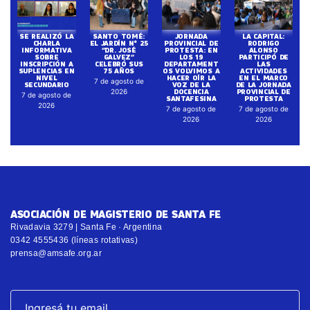
SE REALIZÓ LA
SANTO TOMÉ:
JORNADA
LA CAPITAL:
CHARLA
EL JARDÍN N° 25
PROVINCIAL DE
RODRIGO
INFORMATIVA
“DR. JOSÉ
PROTESTA: EN
ALONSO
SOBRE
GALVEZ”
LOS 19
PARTICIPÓ DE
INSCRIPCIÓN A
CELEBRÓ SUS
DEPARTAMENT
LAS
SUPLENCIAS EN
75 AÑOS
OS VOLVIMOS A
ACTIVIDADES
NIVEL
HACER OÍR LA
EN EL MARCO
7 de agosto de
SECUNDARIO
VOZ DE LA
DE LA JORNADA
DOCENCIA
PROVINCIAL DE
2026
7 de agosto de
SANTAFESINA
PROTESTA
2026
7 de agosto de
7 de agosto de
2026
2026
ASOCIACIÓN DE MAGISTERIO DE SANTA FE
Rivadavia 3279 | Santa Fe · Argentina
0342 4555436 (líneas rotativas)
prensa@amsafe.org.ar