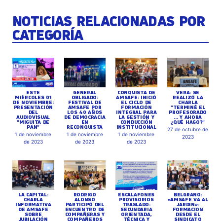
NOTICIAS RELACIONADAS POR
CATEGORÍA
ESTE
GENERAL
CONQUISTA DE
VERA: SE
MIÉRCOLES 01
OBLIGADO:
AMSAFE: INICIÓ
REALIZÓ LA
DE NOVIEMBRE:
FESTIVAL DE
EL CICLO DE
CHARLA
PRESENTACIÓN
AMSAFE POR
FORMACIÓN
"TERMINÉ EL
DEL
LOS 40 AÑOS
INTEGRAL PARA
PROFESORADO
AUDIOVISUAL
DE DEMOCRACIA
LA GESTIÓN Y
... Y AHORA
"MIGUITA DE
EN
CONDUCCIÓN
¿QUÉ HAGO?"
PAN"
RECONQUISTA
INSTITUCIONAL
27 de octubre de
1 de noviembre
1 de noviembre
1 de noviembre
2023
de 2023
de 2023
de 2023
LA CAPITAL:
RODRIGO
ESCALAFONES
BELGRANO:
CHARLA
ALONSO
PROVISORIOS
«AMSAFE VA AL
INFORMATIVA
PARTICIPÓ DEL
TRASLADO:
JARDIN»:
DE AMSAFE
ENCUENTRO DE
SECUNDARIA
FORMACION
SOBRE
COMPAÑERAS Y
ORIENTADA,
DESDE EL
JUBILACIÓN
COMPAÑEROS
TÉCNICA Y
SINDICATO