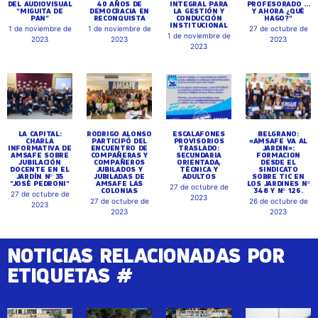
DEL AUDIOVISUAL
40 AÑOS DE
INTEGRAL PARA
PROFESORADO ...
"MIGUITA DE
DEMOCRACIA EN
LA GESTIÓN Y
Y AHORA ¿QUÉ
PAN"
RECONQUISTA
CONDUCCIÓN
HAGO?"
INSTITUCIONAL
1 de noviembre de
1 de noviembre de
27 de octubre de
1 de noviembre de
2023
2023
2023
2023
LA CAPITAL:
RODRIGO ALONSO
ESCALAFONES
BELGRANO:
CHARLA
PARTICIPÓ DEL
PROVISORIOS
«AMSAFE VA AL
INFORMATIVA DE
ENCUENTRO DE
TRASLADO:
JARDIN»:
AMSAFE SOBRE
COMPAÑERAS Y
SECUNDARIA
FORMACION
JUBILACIÓN
COMPAÑEROS
ORIENTADA,
DESDE EL
DOCENTE EN EL
JUBILADOS Y
TÉCNICA Y
SINDICATO
JARDÍN Nº 35
JUBILADAS DE
ADULTOS
SOBRE TIC EN
"JOSÉ PEDRONI"
AMSAFE LAS
LOS JARDINES Nº
27 de octubre de
COLONIAS
348 Y Nº 126.
27 de octubre de
2023
27 de octubre de
26 de octubre de
2023
2023
2023
NOTICIAS RELACIONADAS POR
ETIQUETAS #