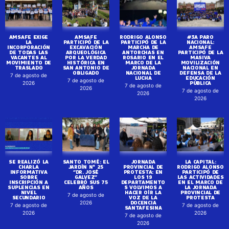
AMSAFE EXIGE
AMSAFE
RODRIGO ALONSO
#3A PARO
LA
PARTICIPÓ DE LA
PARTICIPÓ DE LA
NACIONAL:
INCORPORACIÓN
EXCAVACIÓN
MARCHA DE
AMSAFE
DE TODAS LAS
ARQUEOLÓGICA
ANTORCHAS EN
PARTICIPÓ DE LA
VACANTES AL
POR LA VERDAD
ROSARIO EN EL
MASIVA
MOVIMIENTO DE
HISTÓRICA EN
MARCO DE LA
MOVILIZACIÓN
TRASLADO
SAN ANTONIO DE
JORNADA
NACIONAL EN
OBLIGADO
NACIONAL DE
DEFENSA DE LA
7 de agosto de
LUCHA
EDUCACIÓN
7 de agosto de
PÚBLICA
2026
7 de agosto de
2026
7 de agosto de
2026
2026
SE REALIZÓ LA
SANTO TOMÉ: EL
JORNADA
LA CAPITAL:
CHARLA
JARDÍN N° 25
PROVINCIAL DE
RODRIGO ALONSO
INFORMATIVA
“DR. JOSÉ
PROTESTA: EN
PARTICIPÓ DE
SOBRE
GALVEZ”
LOS 19
LAS ACTIVIDADES
INSCRIPCIÓN A
CELEBRÓ SUS 75
DEPARTAMENTO
EN EL MARCO DE
SUPLENCIAS EN
AÑOS
S VOLVIMOS A
LA JORNADA
NIVEL
HACER OÍR LA
PROVINCIAL DE
7 de agosto de
SECUNDARIO
VOZ DE LA
PROTESTA
DOCENCIA
2026
7 de agosto de
7 de agosto de
SANTAFESINA
2026
2026
7 de agosto de
2026