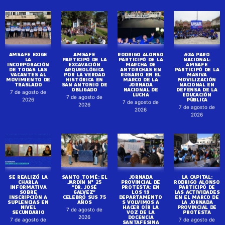
AMSAFE EXIGE
AMSAFE
RODRIGO ALONSO
#3A PARO
LA
PARTICIPÓ DE LA
PARTICIPÓ DE LA
NACIONAL:
INCORPORACIÓN
EXCAVACIÓN
MARCHA DE
AMSAFE
DE TODAS LAS
ARQUEOLÓGICA
ANTORCHAS EN
PARTICIPÓ DE LA
VACANTES AL
POR LA VERDAD
ROSARIO EN EL
MASIVA
MOVIMIENTO DE
HISTÓRICA EN
MARCO DE LA
MOVILIZACIÓN
TRASLADO
SAN ANTONIO DE
JORNADA
NACIONAL EN
OBLIGADO
NACIONAL DE
DEFENSA DE LA
7 de agosto de
LUCHA
EDUCACIÓN
7 de agosto de
PÚBLICA
2026
7 de agosto de
2026
7 de agosto de
2026
2026
SE REALIZÓ LA
SANTO TOMÉ: EL
JORNADA
LA CAPITAL:
CHARLA
JARDÍN N° 25
PROVINCIAL DE
RODRIGO ALONSO
INFORMATIVA
“DR. JOSÉ
PROTESTA: EN
PARTICIPÓ DE
SOBRE
GALVEZ”
LOS 19
LAS ACTIVIDADES
INSCRIPCIÓN A
CELEBRÓ SUS 75
DEPARTAMENTO
EN EL MARCO DE
SUPLENCIAS EN
AÑOS
S VOLVIMOS A
LA JORNADA
NIVEL
HACER OÍR LA
PROVINCIAL DE
7 de agosto de
SECUNDARIO
VOZ DE LA
PROTESTA
DOCENCIA
2026
7 de agosto de
7 de agosto de
SANTAFESINA