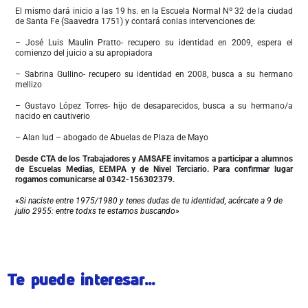
El mismo dará inicio a las 19 hs. en la Escuela Normal Nº 32 de la ciudad
de Santa Fe (Saavedra 1751) y contará conlas intervenciones de:
– José Luis Maulin Pratto- recupero su identidad en 2009, espera el
comienzo del juicio a su apropiadora
– Sabrina Gullino- recupero su identidad en 2008, busca a su hermano
mellizo
– Gustavo López Torres- hijo de desaparecidos, busca a su hermano/a
nacido en cautiverio
– Alan Iud – abogado de Abuelas de Plaza de Mayo
Desde CTA de los Trabajadores y AMSAFE invitamos a participar a alumnos
de Escuelas Medias, EEMPA y de Nivel Terciario. Para confirmar lugar
rogamos comunicarse al 0342-156302379.
«Si naciste entre 1975/1980 y tenes dudas de tu identidad, acércate a 9 de
julio 2955: entre t
odxs te e
stamos buscando»
Te puede interesar...