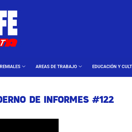
ELES Y MODALIDADES
GREMIALES
AREAS DE TRA
REMIALES
AREAS DE TRABAJO
EDUCACIÓN Y CUL
DERNO DE INFORMES #122