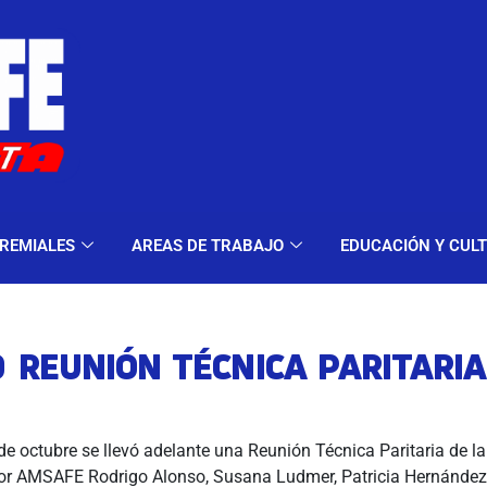
ELES Y MODALIDADES
GREMIALES
AREAS DE TRA
REMIALES
AREAS DE TRABAJO
EDUCACIÓN Y CUL
0 REUNIÓN TÉCNICA PARITARIA
de octubre se llevó adelante una Reunión Técnica Paritaria de l
por AMSAFE Rodrigo Alonso, Susana Ludmer, Patricia Hernández