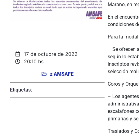
Marano, en rep
En el encuent
condiciones de
Para la modal
– Se ofrecen a
17 de octubre de 2022
según lo estab
20:10 hs
inscriptos re
selección real
z AMSAFE
Coros y Orque
Etiquetas:
– Los agentes
administrativ
escalafones co
primarias y se
Traslados y C