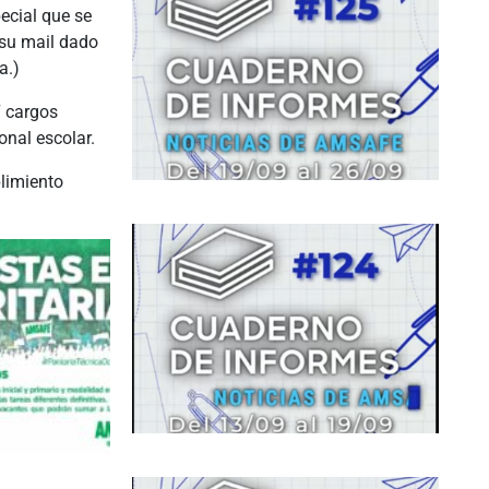
pecial que se
 su mail dado
a.)
7 cargos
onal escolar.
limiento