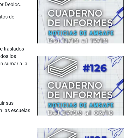
or Debloc.
ntos de
e traslados
odos los
án sumar a la
uir sus
n las escuelas