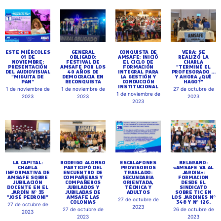
ESTE MIÉRCOLES
GENERAL
CONQUISTA DE
VERA: SE
01 DE
OBLIGADO:
AMSAFE: INICIÓ
REALIZÓ LA
NOVIEMBRE:
FESTIVAL DE
EL CICLO DE
CHARLA
PRESENTACIÓN
AMSAFE POR LOS
FORMACIÓN
"TERMINÉ EL
DEL AUDIOVISUAL
40 AÑOS DE
INTEGRAL PARA
PROFESORADO ...
"MIGUITA DE
DEMOCRACIA EN
LA GESTIÓN Y
Y AHORA ¿QUÉ
PAN"
RECONQUISTA
CONDUCCIÓN
HAGO?"
INSTITUCIONAL
1 de noviembre de
1 de noviembre de
27 de octubre de
1 de noviembre de
2023
2023
2023
2023
LA CAPITAL:
RODRIGO ALONSO
ESCALAFONES
BELGRANO:
CHARLA
PARTICIPÓ DEL
PROVISORIOS
«AMSAFE VA AL
INFORMATIVA DE
ENCUENTRO DE
TRASLADO:
JARDIN»:
AMSAFE SOBRE
COMPAÑERAS Y
SECUNDARIA
FORMACION
JUBILACIÓN
COMPAÑEROS
ORIENTADA,
DESDE EL
DOCENTE EN EL
JUBILADOS Y
TÉCNICA Y
SINDICATO
JARDÍN Nº 35
JUBILADAS DE
ADULTOS
SOBRE TIC EN
"JOSÉ PEDRONI"
AMSAFE LAS
LOS JARDINES Nº
27 de octubre de
COLONIAS
348 Y Nº 126.
27 de octubre de
2023
27 de octubre de
26 de octubre de
2023
2023
2023