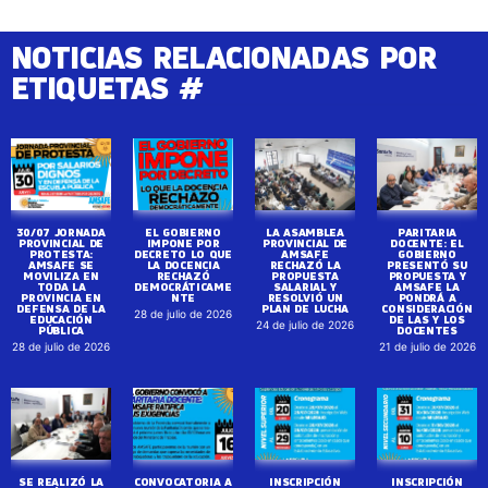
NOTICIAS RELACIONADAS POR
ETIQUETAS #
30/07 JORNADA
EL GOBIERNO
LA ASAMBLEA
PARITARIA
PROVINCIAL DE
IMPONE POR
PROVINCIAL DE
DOCENTE: EL
PROTESTA:
DECRETO LO QUE
AMSAFE
GOBIERNO
AMSAFE SE
LA DOCENCIA
RECHAZÓ LA
PRESENTÓ SU
MOVILIZA EN
RECHAZÓ
PROPUESTA
PROPUESTA Y
TODA LA
DEMOCRÁTICAME
SALARIAL Y
AMSAFE LA
PROVINCIA EN
NTE
RESOLVIÓ UN
PONDRÁ A
DEFENSA DE LA
PLAN DE LUCHA
CONSIDERACIÓN
28 de julio de 2026
EDUCACIÓN
DE LAS Y LOS
24 de julio de 2026
PÚBLICA
DOCENTES
28 de julio de 2026
21 de julio de 2026
SE REALIZÓ LA
CONVOCATORIA A
INSCRIPCIÓN
INSCRIPCIÓN