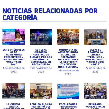
NOTICIAS RELACIONADAS POR
CATEGORÍA
ESTE MIÉRCOLES
GENERAL
CONQUISTA DE
VERA: SE
01 DE
OBLIGADO:
AMSAFE: INICIÓ
REALIZÓ LA
NOVIEMBRE:
FESTIVAL DE
EL CICLO DE
CHARLA
PRESENTACIÓN
AMSAFE POR LOS
FORMACIÓN
"TERMINÉ EL
DEL AUDIOVISUAL
40 AÑOS DE
INTEGRAL PARA
PROFESORADO ...
"MIGUITA DE
DEMOCRACIA EN
LA GESTIÓN Y
Y AHORA ¿QUÉ
PAN"
RECONQUISTA
CONDUCCIÓN
HAGO?"
INSTITUCIONAL
1 de noviembre de
1 de noviembre de
27 de octubre de
1 de noviembre de
2023
2023
2023
2023
LA CAPITAL:
RODRIGO ALONSO
ESCALAFONES
BELGRANO:
CHARLA
PARTICIPÓ DEL
PROVISORIOS
«AMSAFE VA AL
INFORMATIVA DE
ENCUENTRO DE
TRASLADO:
JARDIN»: