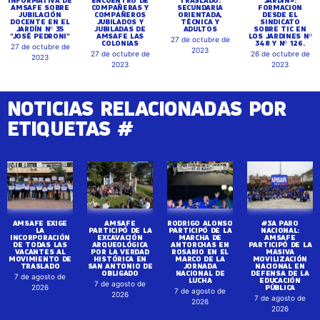
AMSAFE SOBRE
COMPAÑERAS Y
SECUNDARIA
FORMACION
JUBILACIÓN
COMPAÑEROS
ORIENTADA,
DESDE EL
DOCENTE EN EL
JUBILADOS Y
TÉCNICA Y
SINDICATO
JARDÍN Nº 35
JUBILADAS DE
ADULTOS
SOBRE TIC EN
"JOSÉ PEDRONI"
AMSAFE LAS
LOS JARDINES Nº
27 de octubre de
COLONIAS
348 Y Nº 126.
27 de octubre de
2023
27 de octubre de
26 de octubre de
2023
2023
2023
NOTICIAS RELACIONADAS POR
ETIQUETAS #
AMSAFE EXIGE
AMSAFE
RODRIGO ALONSO
#3A PARO
LA
PARTICIPÓ DE LA
PARTICIPÓ DE LA
NACIONAL:
INCORPORACIÓN
EXCAVACIÓN
MARCHA DE
AMSAFE
DE TODAS LAS
ARQUEOLÓGICA
ANTORCHAS EN
PARTICIPÓ DE LA
VACANTES AL
POR LA VERDAD
ROSARIO EN EL
MASIVA
MOVIMIENTO DE
HISTÓRICA EN
MARCO DE LA
MOVILIZACIÓN
TRASLADO
SAN ANTONIO DE
JORNADA
NACIONAL EN
OBLIGADO
NACIONAL DE
DEFENSA DE LA
7 de agosto de
LUCHA
EDUCACIÓN
7 de agosto de
PÚBLICA
2026
7 de agosto de
2026
7 de agosto de
2026
2026