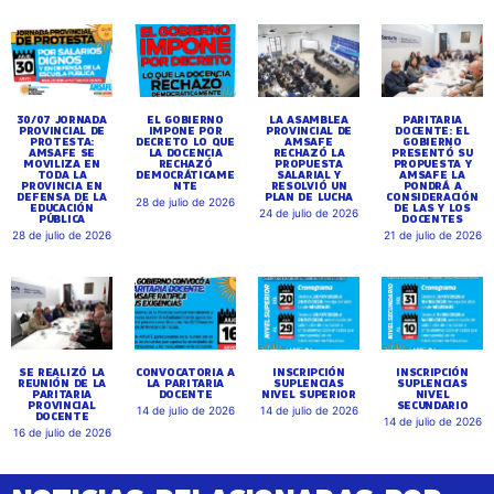
30/07 JORNADA
EL GOBIERNO
LA ASAMBLEA
PARITARIA
PROVINCIAL DE
IMPONE POR
PROVINCIAL DE
DOCENTE: EL
PROTESTA:
DECRETO LO QUE
AMSAFE
GOBIERNO
AMSAFE SE
LA DOCENCIA
RECHAZÓ LA
PRESENTÓ SU
MOVILIZA EN
RECHAZÓ
PROPUESTA
PROPUESTA Y
TODA LA
DEMOCRÁTICAME
SALARIAL Y
AMSAFE LA
PROVINCIA EN
NTE
RESOLVIÓ UN
PONDRÁ A
DEFENSA DE LA
PLAN DE LUCHA
CONSIDERACIÓN
28 de julio de 2026
EDUCACIÓN
DE LAS Y LOS
24 de julio de 2026
PÚBLICA
DOCENTES
28 de julio de 2026
21 de julio de 2026
SE REALIZÓ LA
CONVOCATORIA A
INSCRIPCIÓN
INSCRIPCIÓN
REUNIÓN DE LA
LA PARITARIA
SUPLENCIAS
SUPLENCIAS
PARITARIA
DOCENTE
NIVEL SUPERIOR
NIVEL
PROVINCIAL
SECUNDARIO
14 de julio de 2026
14 de julio de 2026
DOCENTE
14 de julio de 2026
16 de julio de 2026