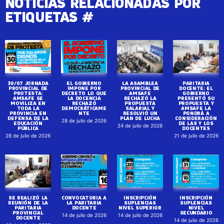
NOTICIAS RELACIONADAS POR
ETIQUETAS #
30/07 JORNADA
EL GOBIERNO
LA ASAMBLEA
PARITARIA
PROVINCIAL DE
IMPONE POR
PROVINCIAL DE
DOCENTE: EL
PROTESTA:
DECRETO LO QUE
AMSAFE
GOBIERNO
AMSAFE SE
LA DOCENCIA
RECHAZÓ LA
PRESENTÓ SU
MOVILIZA EN
RECHAZÓ
PROPUESTA
PROPUESTA Y
TODA LA
DEMOCRÁTICAME
SALARIAL Y
AMSAFE LA
PROVINCIA EN
NTE
RESOLVIÓ UN
PONDRÁ A
DEFENSA DE LA
PLAN DE LUCHA
CONSIDERACIÓN
28 de julio de 2026
EDUCACIÓN
DE LAS Y LOS
24 de julio de 2026
PÚBLICA
DOCENTES
28 de julio de 2026
21 de julio de 2026
SE REALIZÓ LA
CONVOCATORIA A
INSCRIPCIÓN
INSCRIPCIÓN
REUNIÓN DE LA
LA PARITARIA
SUPLENCIAS
SUPLENCIAS
PARITARIA
DOCENTE
NIVEL SUPERIOR
NIVEL
PROVINCIAL
SECUNDARIO
14 de julio de 2026
14 de julio de 2026
DOCENTE
14 de julio de 2026