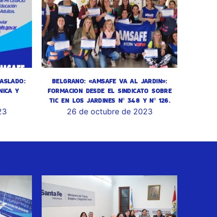
ASLADO:
BELGRANO: «AMSAFE VA AL JARDIN»:
NICA Y
FORMACION DESDE EL SINDICATO SOBRE
TIC EN LOS JARDINES Nº 348 Y Nº 126.
23
26 de octubre de 2023