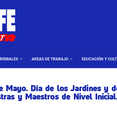
ELES Y MODALIDADES
GREMIALES
AREAS DE TRA
REMIALES
AREAS DE TRABAJO
EDUCACIÓN Y CUL
e Mayo. Día de los Jardines y d
ras y Maestros de Nivel Inicial