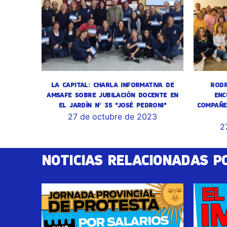
LA CAPITAL: CHARLA INFORMATIVA DE
RODR
AMSAFE SOBRE JUBILACIÓN DOCENTE EN
ENC
EL JARDÍN Nº 35 "JOSÉ PEDRONI"
COMPAÑE
27 de octubre de 2023
2
NOTICIAS RELACIONADAS P