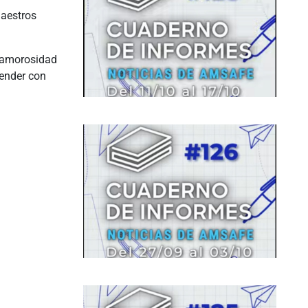
maestros
a amorosidad
render con