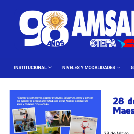
INSTITUCIONAL
NIV
INSTITUCIONAL
NIVELES Y MODALIDADES
G
28 d
Maest
28 de Mayo