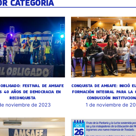
OR CATEGORÍA
OBLIGADO: FESTIVAL DE AMSAFE
CONQUISTA DE AMSAFE: INICIÓ E
S 40 AÑOS DE DEMOCRACIA EN
FORMACIÓN INTEGRAL PARA LA 
RECONQUISTA
CONDUCCIÓN INSTITUCION
de noviembre de 2023
1 de noviembre de 2