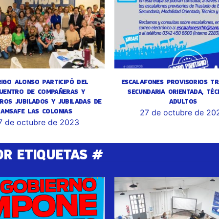
IGO ALONSO PARTICIPÓ DEL
ESCALAFONES PROVISORIOS TR
UENTRO DE COMPAÑERAS Y
SECUNDARIA ORIENTADA, TÉC
ROS JUBILADOS Y JUBILADAS DE
ADULTOS
AMSAFE LAS COLONIAS
27 de octubre de 20
7 de octubre de 2023
OR ETIQUETAS #