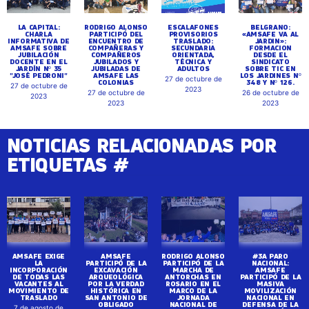
LA CAPITAL:
RODRIGO ALONSO
ESCALAFONES
BELGRANO:
CHARLA
PARTICIPÓ DEL
PROVISORIOS
«AMSAFE VA AL
INFORMATIVA DE
ENCUENTRO DE
TRASLADO:
JARDIN»:
AMSAFE SOBRE
COMPAÑERAS Y
SECUNDARIA
FORMACION
JUBILACIÓN
COMPAÑEROS
ORIENTADA,
DESDE EL
DOCENTE EN EL
JUBILADOS Y
TÉCNICA Y
SINDICATO
JARDÍN Nº 35
JUBILADAS DE
ADULTOS
SOBRE TIC EN
"JOSÉ PEDRONI"
AMSAFE LAS
LOS JARDINES Nº
27 de octubre de
COLONIAS
348 Y Nº 126.
27 de octubre de
2023
27 de octubre de
26 de octubre de
2023
2023
2023
NOTICIAS RELACIONADAS POR
ETIQUETAS #
AMSAFE EXIGE
AMSAFE
RODRIGO ALONSO
#3A PARO
LA
PARTICIPÓ DE LA
PARTICIPÓ DE LA
NACIONAL:
INCORPORACIÓN
EXCAVACIÓN
MARCHA DE
AMSAFE
DE TODAS LAS
ARQUEOLÓGICA
ANTORCHAS EN
PARTICIPÓ DE LA
VACANTES AL
POR LA VERDAD
ROSARIO EN EL
MASIVA
MOVIMIENTO DE
HISTÓRICA EN
MARCO DE LA
MOVILIZACIÓN
TRASLADO
SAN ANTONIO DE
JORNADA
NACIONAL EN
OBLIGADO
NACIONAL DE
DEFENSA DE LA
7 de agosto de