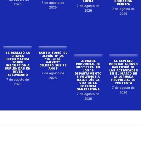
LUCHA
EDUCACIÓN
7 de agosto de
PÚBLICA
2026
7 de agosto de
2026
7 de agosto de
2026
2026
SE REALIZÓ LA
SANTO TOMÉ: EL
JORNADA
LA CAPITAL:
CHARLA
JARDÍN N° 25
PROVINCIAL DE
RODRIGO ALONSO
INFORMATIVA
“DR. JOSÉ
PROTESTA: EN
PARTICIPÓ DE
SOBRE
GALVEZ”
LOS 19
LAS ACTIVIDADES
INSCRIPCIÓN A
CELEBRÓ SUS 75
DEPARTAMENTO
EN EL MARCO DE
SUPLENCIAS EN
AÑOS
S VOLVIMOS A
LA JORNADA
NIVEL
HACER OÍR LA
PROVINCIAL DE
7 de agosto de
SECUNDARIO
VOZ DE LA
PROTESTA
DOCENCIA
2026
7 de agosto de
7 de agosto de
SANTAFESINA
2026
2026
7 de agosto de
2026