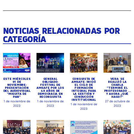
NOTICIAS RELACIONADAS POR
CATEGORÍA
ESTE MIÉRCOLES
GENERAL
CONQUISTA DE
VERA: SE
01 DE
OBLIGADO:
AMSAFE: INICIÓ
REALIZÓ LA
NOVIEMBRE:
FESTIVAL DE
EL CICLO DE
CHARLA
PRESENTACIÓN
AMSAFE POR LOS
FORMACIÓN
"TERMINÉ EL
DEL AUDIOVISUAL
40 AÑOS DE
INTEGRAL PARA
PROFESORADO ...
"MIGUITA DE
DEMOCRACIA EN
LA GESTIÓN Y
Y AHORA ¿QUÉ
PAN"
RECONQUISTA
CONDUCCIÓN
HAGO?"
INSTITUCIONAL
1 de noviembre de
1 de noviembre de
27 de octubre de
1 de noviembre de
2023
2023
2023
2023