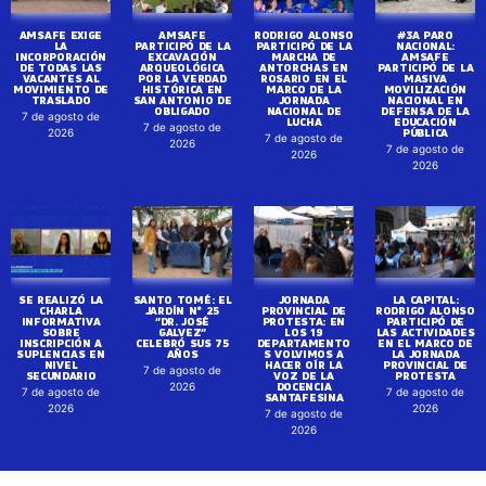
AMSAFE EXIGE
AMSAFE
RODRIGO ALONSO
#3A PARO
LA
PARTICIPÓ DE LA
PARTICIPÓ DE LA
NACIONAL:
INCORPORACIÓN
EXCAVACIÓN
MARCHA DE
AMSAFE
DE TODAS LAS
ARQUEOLÓGICA
ANTORCHAS EN
PARTICIPÓ DE LA
VACANTES AL
POR LA VERDAD
ROSARIO EN EL
MASIVA
MOVIMIENTO DE
HISTÓRICA EN
MARCO DE LA
MOVILIZACIÓN
TRASLADO
SAN ANTONIO DE
JORNADA
NACIONAL EN
OBLIGADO
NACIONAL DE
DEFENSA DE LA
7 de agosto de
LUCHA
EDUCACIÓN
7 de agosto de
PÚBLICA
2026
7 de agosto de
2026
7 de agosto de
2026
2026
SE REALIZÓ LA
SANTO TOMÉ: EL
JORNADA
LA CAPITAL:
CHARLA
JARDÍN N° 25
PROVINCIAL DE
RODRIGO ALONSO
INFORMATIVA
“DR. JOSÉ
PROTESTA: EN
PARTICIPÓ DE
SOBRE
GALVEZ”
LOS 19
LAS ACTIVIDADES
INSCRIPCIÓN A
CELEBRÓ SUS 75
DEPARTAMENTO
EN EL MARCO DE
SUPLENCIAS EN
AÑOS
S VOLVIMOS A
LA JORNADA
NIVEL
HACER OÍR LA
PROVINCIAL DE
7 de agosto de
SECUNDARIO
VOZ DE LA
PROTESTA
DOCENCIA
2026
7 de agosto de
7 de agosto de
SANTAFESINA
2026
2026
7 de agosto de
2026