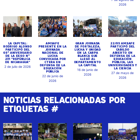
2026
LA CAPITAL:
AMSAFE
GRAN JORNADA
22/05 AMSAFE
RODRIGO ALONSO
PRESENTE EN LA
DE FORTALEZA,
PARTICIPÓ DEL
PARTICIPÓ DEL
JORNADA
LUCHA Y UNIDAD
CABILDO
60° ANIVERSARIO
NACIONAL DE
EN LA CARPA
ABIERTO EN
DE LA EESO N°
LUCHA
BLANCA QUE
DEFENSA DE LA
231 “REPÚBLICA
CONVOCADA POR
LLEGÓ AL
EDUCACIÓN
DE NICARAGUA”
CTERA EN
DEPARTAMENTO
PÚBLICA, LAS
DEFENSA DE LA
LA CAPITAL
UNIVERSIDADES Y
2 de julio de 2026
EDUCACIÓN
LA CIENCIA
16 de junio de
PÚBLICA
27 de mayo de
2026
22 de junio de
2026
2026
NOTICIAS RELACIONADAS POR
ETIQUETAS #