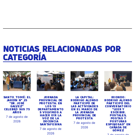
NOTICIAS RELACIONADAS POR
CATEGORÍA
SANTO TOMÉ: EL
JORNADA
LA CAPITAL:
IRIONDO:
JARDÍN N° 25
PROVINCIAL DE
RODRIGO ALONSO
RODRIGO ALONSO
“DR. JOSÉ
PROTESTA: EN
PARTICIPÓ DE
PARTICIPÓ DEL
GALVEZ”
LOS 19
LAS ACTIVIDADES
CONVERSATORIO
CELEBRÓ SUS 75
DEPARTAMENTO
EN EL MARCO DE
“LEER Y
AÑOS
S VOLVIMOS A
LA JORNADA
ESCRIBIR.
HACER OÍR LA
PROVINCIAL DE
POSTALES,
7 de agosto de
VOZ DE LA
PROTESTA
POSTAS Y
DOCENCIA
POSTURAS
2026
7 de agosto de
SANTAFESINA
ESPINOSAS” EN
CAÑADA DE
2026
7 de agosto de
GÓMEZ
2026
7 de agosto de