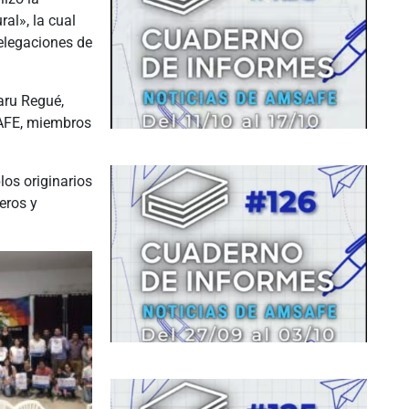
ral», la cual
elegaciones de
aru Regué,
SAFE, miembros
los originarios
eros y