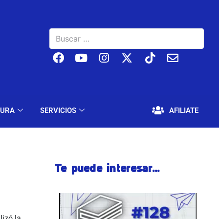
BAJO
EDUCACIÓN Y CULTURA
SERVICIOS
TURA
SERVICIOS
AFILIATE
Te puede interesar...
lizó la