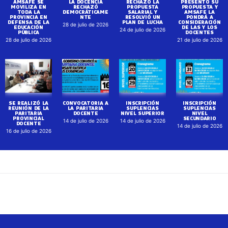
AMSAFE SE
LA DOCENCIA
RECHAZÓ LA
PRESENTÓ SU
MOVILIZA EN
RECHAZÓ
PROPUESTA
PROPUESTA Y
TODA LA
DEMOCRÁTICAME
SALARIAL Y
AMSAFE LA
PROVINCIA EN
NTE
RESOLVIÓ UN
PONDRÁ A
DEFENSA DE LA
PLAN DE LUCHA
CONSIDERACIÓN
28 de julio de 2026
EDUCACIÓN
DE LAS Y LOS
24 de julio de 2026
PÚBLICA
DOCENTES
28 de julio de 2026
21 de julio de 2026
SE REALIZÓ LA
CONVOCATORIA A
INSCRIPCIÓN
INSCRIPCIÓN
REUNIÓN DE LA
LA PARITARIA
SUPLENCIAS
SUPLENCIAS
PARITARIA
DOCENTE
NIVEL SUPERIOR
NIVEL
PROVINCIAL
SECUNDARIO
14 de julio de 2026
14 de julio de 2026
DOCENTE
14 de julio de 2026
16 de julio de 2026