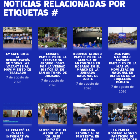
NOTICIAS RELACIONADAS POR
ETIQUETAS #
AMSAFE EXIGE
AMSAFE
RODRIGO ALONSO
#3A PARO
LA
PARTICIPÓ DE LA
PARTICIPÓ DE LA
NACIONAL:
INCORPORACIÓN
EXCAVACIÓN
MARCHA DE
AMSAFE
DE TODAS LAS
ARQUEOLÓGICA
ANTORCHAS EN
PARTICIPÓ DE LA
VACANTES AL
POR LA VERDAD
ROSARIO EN EL
MASIVA
MOVIMIENTO DE
HISTÓRICA EN
MARCO DE LA
MOVILIZACIÓN
TRASLADO
SAN ANTONIO DE
JORNADA
NACIONAL EN
OBLIGADO
NACIONAL DE
DEFENSA DE LA
7 de agosto de
LUCHA
EDUCACIÓN
7 de agosto de
PÚBLICA
2026
7 de agosto de
2026
7 de agosto de
2026
2026
SE REALIZÓ LA
SANTO TOMÉ: EL
JORNADA
LA CAPITAL:
CHARLA
JARDÍN N° 25
PROVINCIAL DE
RODRIGO ALONSO
INFORMATIVA
“DR. JOSÉ
PROTESTA: EN
PARTICIPÓ DE
SOBRE
GALVEZ”
LOS 19
LAS ACTIVIDADES