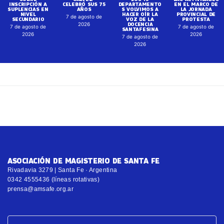
INSCRIPCIÓN A
CELEBRÓ SUS 75
DEPARTAMENTO
EN EL MARCO DE
SUPLENCIAS EN
AÑOS
S VOLVIMOS A
LA JORNADA
NIVEL
HACER OÍR LA
PROVINCIAL DE
7 de agosto de
SECUNDARIO
VOZ DE LA
PROTESTA
DOCENCIA
2026
7 de agosto de
7 de agosto de
SANTAFESINA
2026
2026
7 de agosto de
2026
ASOCIACIÓN DE MAGISTERIO DE SANTA FE
Rivadavia 3279 | Santa Fe · Argentina
0342 4555436 (líneas rotativas)
prensa@amsafe.org.ar