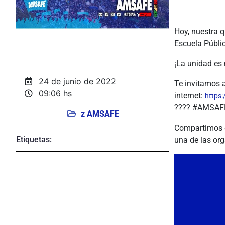
Hoy, nuestra 
Escuela Públic
¡La unidad es 
24 de junio de 2022
Te invitamos a
09:06 hs
internet:
https:
???? #AMSAF
z AMSAFE
Compartimos e
Etiquetas:
una de las org
Reproductor
de
vídeo