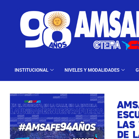
INSTITUCIONAL
NIV
INSTITUCIONAL
NIVELES Y MODALIDADES
G
AMS
ESCU
LAS
DE L