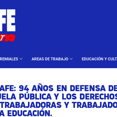
ELES Y MODALIDADES
GREMIALES
AREAS DE TRA
REMIALES
AREAS DE TRABAJO
EDUCACIÓN Y CUL
AFE: 94 AÑOS EN DEFENSA DE
ELA PÚBLICA Y LOS DERECHO
 TRABAJADORAS Y TRABAJAD
A EDUCACIÓN.