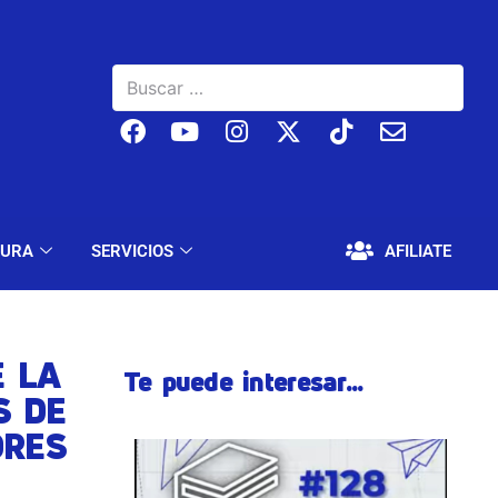
BAJO
EDUCACIÓN Y CULTURA
SERVICIOS
TURA
SERVICIOS
AFILIATE
 LA
Te puede interesar...
S DE
ORES