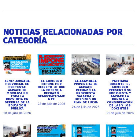
NOTICIAS RELACIONADAS POR
CATEGORÍA
30/07 JORNADA
EL GOBIERNO
LA ASAMBLEA
PARITARIA
PROVINCIAL DE
IMPONE POR
PROVINCIAL DE
DOCENTE: EL
PROTESTA:
DECRETO LO QUE
AMSAFE
GOBIERNO
AMSAFE SE
LA DOCENCIA
RECHAZÓ LA
PRESENTÓ SU
MOVILIZA EN
RECHAZÓ
PROPUESTA
PROPUESTA Y
TODA LA
DEMOCRÁTICAME
SALARIAL Y
AMSAFE LA
PROVINCIA EN
NTE
RESOLVIÓ UN
PONDRÁ A
DEFENSA DE LA
PLAN DE LUCHA
CONSIDERACIÓN
28 de julio de 2026
EDUCACIÓN
DE LAS Y LOS
24 de julio de 2026
PÚBLICA
DOCENTES
28 de julio de 2026
21 de julio de 2026