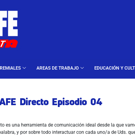
ELES Y MODALIDADES
GREMIALES
AREAS DE TRA
REMIALES
AREAS DE TRABAJO
EDUCACIÓN Y CUL
FE Directo Episodio 04
o es una herramienta de comunicación ideal desde la que vamo
 palabra, y por sobre todo interactuar con cada uno/a de Uds. que