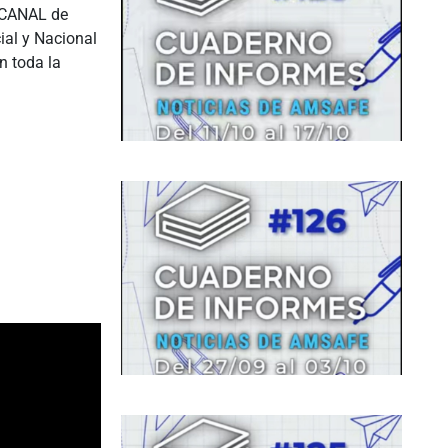
o CANAL de
al y Nacional
n toda la