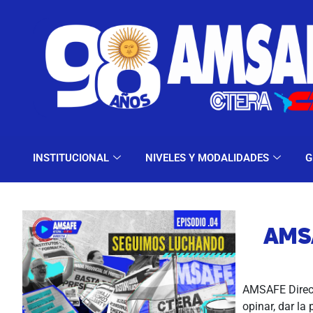
INSTITUCIONAL
NIV
INSTITUCIONAL
NIVELES Y MODALIDADES
G
AMSA
AMSAFE Direct
opinar, dar la