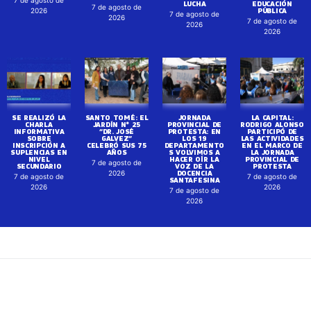
LUCHA
EDUCACIÓN
7 de agosto de
PÚBLICA
2026
7 de agosto de
2026
7 de agosto de
2026
2026
SE REALIZÓ LA
SANTO TOMÉ: EL
JORNADA
LA CAPITAL:
CHARLA
JARDÍN N° 25
PROVINCIAL DE
RODRIGO ALONSO
INFORMATIVA
“DR. JOSÉ
PROTESTA: EN
PARTICIPÓ DE
SOBRE
GALVEZ”
LOS 19
LAS ACTIVIDADES
INSCRIPCIÓN A
CELEBRÓ SUS 75
DEPARTAMENTO
EN EL MARCO DE
SUPLENCIAS EN
AÑOS
S VOLVIMOS A
LA JORNADA
NIVEL
HACER OÍR LA
PROVINCIAL DE
7 de agosto de
SECUNDARIO
VOZ DE LA
PROTESTA
DOCENCIA
2026
7 de agosto de
7 de agosto de
SANTAFESINA
2026
2026
7 de agosto de
2026