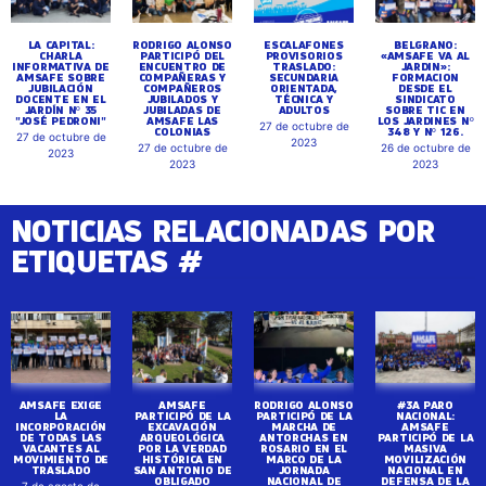
LA CAPITAL:
RODRIGO ALONSO
ESCALAFONES
BELGRANO:
CHARLA
PARTICIPÓ DEL
PROVISORIOS
«AMSAFE VA AL
INFORMATIVA DE
ENCUENTRO DE
TRASLADO:
JARDIN»:
AMSAFE SOBRE
COMPAÑERAS Y
SECUNDARIA
FORMACION
JUBILACIÓN
COMPAÑEROS
ORIENTADA,
DESDE EL
DOCENTE EN EL
JUBILADOS Y
TÉCNICA Y
SINDICATO
JARDÍN Nº 35
JUBILADAS DE
ADULTOS
SOBRE TIC EN
"JOSÉ PEDRONI"
AMSAFE LAS
LOS JARDINES Nº
27 de octubre de
COLONIAS
348 Y Nº 126.
27 de octubre de
2023
27 de octubre de
26 de octubre de
2023
2023
2023
NOTICIAS RELACIONADAS POR
ETIQUETAS #
AMSAFE EXIGE
AMSAFE
RODRIGO ALONSO
#3A PARO
LA
PARTICIPÓ DE LA
PARTICIPÓ DE LA
NACIONAL:
INCORPORACIÓN
EXCAVACIÓN
MARCHA DE
AMSAFE
DE TODAS LAS
ARQUEOLÓGICA
ANTORCHAS EN
PARTICIPÓ DE LA
VACANTES AL
POR LA VERDAD
ROSARIO EN EL
MASIVA
MOVIMIENTO DE
HISTÓRICA EN
MARCO DE LA
MOVILIZACIÓN
TRASLADO
SAN ANTONIO DE
JORNADA
NACIONAL EN
OBLIGADO
NACIONAL DE
DEFENSA DE LA
7 de agosto de