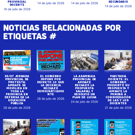
PROVINCIAL
SECUNDARIO
14 de julio de 2026
14 de julio de 2026
DOCENTE
14 de julio de 2026
16 de julio de 2026
NOTICIAS RELACIONADAS POR
ETIQUETAS #
30/07 JORNADA
EL GOBIERNO
LA ASAMBLEA
PARITARIA
PROVINCIAL DE
IMPONE POR
PROVINCIAL DE
DOCENTE: EL
PROTESTA:
DECRETO LO QUE
AMSAFE
GOBIERNO
AMSAFE SE
LA DOCENCIA
RECHAZÓ LA
PRESENTÓ SU
MOVILIZA EN
RECHAZÓ
PROPUESTA
PROPUESTA Y
TODA LA
DEMOCRÁTICAME
SALARIAL Y
AMSAFE LA
PROVINCIA EN
NTE
RESOLVIÓ UN
PONDRÁ A
DEFENSA DE LA
PLAN DE LUCHA
CONSIDERACIÓN
28 de julio de 2026
EDUCACIÓN
DE LAS Y LOS
24 de julio de 2026
PÚBLICA
DOCENTES
28 de julio de 2026
21 de julio de 2026