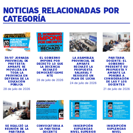
NOTICIAS RELACIONADAS POR
CATEGORÍA
30/07 JORNADA
EL GOBIERNO
LA ASAMBLEA
PARITARIA
PROVINCIAL DE
IMPONE POR
PROVINCIAL DE
DOCENTE: EL
PROTESTA:
DECRETO LO QUE
AMSAFE
GOBIERNO
AMSAFE SE
LA DOCENCIA
RECHAZÓ LA
PRESENTÓ SU
MOVILIZA EN
RECHAZÓ
PROPUESTA
PROPUESTA Y
TODA LA
DEMOCRÁTICAME
SALARIAL Y
AMSAFE LA
PROVINCIA EN
NTE
RESOLVIÓ UN
PONDRÁ A
DEFENSA DE LA
PLAN DE LUCHA
CONSIDERACIÓN
28 de julio de 2026
EDUCACIÓN
DE LAS Y LOS
24 de julio de 2026
PÚBLICA
DOCENTES
28 de julio de 2026
21 de julio de 2026
SE REALIZÓ LA
CONVOCATORIA A
INSCRIPCIÓN
INSCRIPCIÓN
REUNIÓN DE LA
LA PARITARIA
SUPLENCIAS
SUPLENCIAS
PARITARIA
DOCENTE
NIVEL SUPERIOR
NIVEL