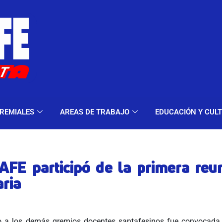
ELES Y MODALIDADES
GREMIALES
AREAS DE TRA
REMIALES
AREAS DE TRABAJO
EDUCACIÓN Y CUL
FE participó de la primera reu
aria
 a los demás gremios docentes santafesinos fue convocada 