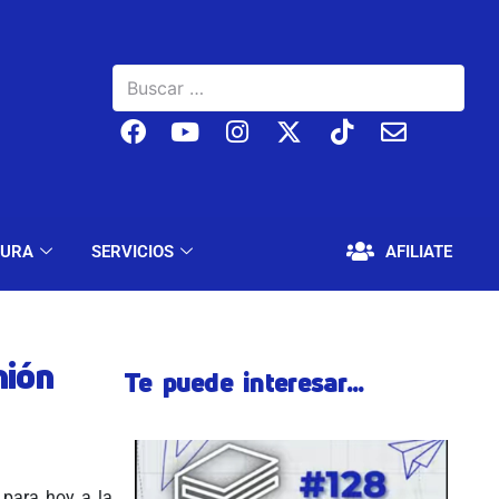
BAJO
EDUCACIÓN Y CULTURA
SERVICIOS
TURA
SERVICIOS
AFILIATE
nión
Te puede interesar...
para hoy a la