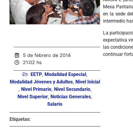
Mesa Paritaria
en la sede de
intermedio ha
La participaci
expectativa vi
las condicione
continuar fort
5 de febrero de 2014
21:02 hs
,
,
EETP
Modalidad Especial
,
Modalidad Jóvenes y Adultos
Nivel Inicial
,
,
,
Nivel Primario
Nivel Secundario
,
,
Nivel Superior
Noticias Generales
Salario
Etiquetas: