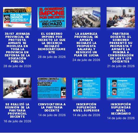
30/07 JORNADA
EL GOBIERNO
LA ASAMBLEA
PARITARIA
PROVINCIAL DE
IMPONE POR
PROVINCIAL DE
DOCENTE: EL
PROTESTA:
DECRETO LO QUE
AMSAFE
GOBIERNO
AMSAFE SE
LA DOCENCIA
RECHAZÓ LA
PRESENTÓ SU
MOVILIZA EN
RECHAZÓ
PROPUESTA
PROPUESTA Y
TODA LA
DEMOCRÁTICAME
SALARIAL Y
AMSAFE LA
PROVINCIA EN
NTE
RESOLVIÓ UN
PONDRÁ A
DEFENSA DE LA
PLAN DE LUCHA
CONSIDERACIÓN
28 de julio de 2026
EDUCACIÓN
DE LAS Y LOS
24 de julio de 2026
PÚBLICA
DOCENTES
28 de julio de 2026
21 de julio de 2026
SE REALIZÓ LA
CONVOCATORIA A
INSCRIPCIÓN
INSCRIPCIÓN
REUNIÓN DE LA
LA PARITARIA
SUPLENCIAS
SUPLENCIAS
PARITARIA
DOCENTE
NIVEL SUPERIOR
NIVEL
PROVINCIAL
SECUNDARIO
14 de julio de 2026
14 de julio de 2026
DOCENTE
14 de julio de 2026
16 de julio de 2026