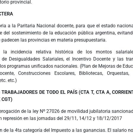
torio provincial.
CTERA
ia a la Paritaria Nacional docente, para que el estado naciona
e del sostenimiento de la educación pública argentina, evitand
padecen las provincias en materia presupuestaria.
r la incidencia relativa histórica de los montos salaria
e Desigualdades Salariales, el Incentivo Docente y las tra
 los programas unificados nacionales. (Plan de Mejoras de Educ
cente, Construcciones Escolares, Bibliotecas, Orquestas, 
etc. etc.)
 TRABAJADORES DE TODO EL PAÍS (CTA T, CTA A, CORRIEN
 CGT)
derogación de la ley Nº 27026 de movilidad jubilatoria sancion
n represión en las jornadas del 29/11, 14/12 y 18/12/2017
 de la 4ta categoría del Impuesto a las ganancias. El salario n