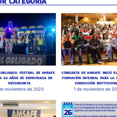
OR CATEGORÍA
OBLIGADO: FESTIVAL DE AMSAFE
CONQUISTA DE AMSAFE: INICIÓ E
S 40 AÑOS DE DEMOCRACIA EN
FORMACIÓN INTEGRAL PARA LA 
RECONQUISTA
CONDUCCIÓN INSTITUCION
de noviembre de 2023
1 de noviembre de 2