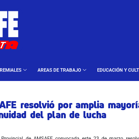
ELES Y MODALIDADES
GREMIALES
AREAS DE TRA
REMIALES
AREAS DE TRABAJO
EDUCACIÓN Y CUL
FE resolvió por amplia mayorí
inuidad del plan de lucha
Provincial de AMSAFE convocada este 23 de marzo resolv