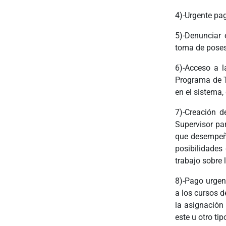
4)-Urgente pa
5)-Denunciar 
toma de posesi
6)-Acceso a l
Programa de T
en el sistema,
7)-Creación d
Supervisor par
que desempeña
posibilidades
trabajo sobre 
8)-Pago urgen
a los cursos d
la asignación
este u otro tip