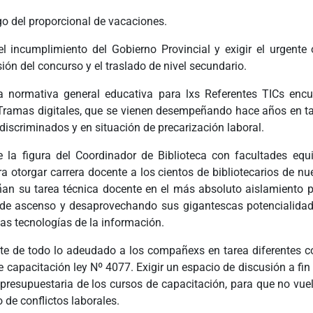
go del proporcional de vacaciones.
el incumplimiento del Gobierno Provincial y exigir el urgente 
ón del concurso y el traslado de nivel secundario.
a normativa general educativa para lxs Referentes TICs enc
ramas digitales, que se vienen desempeñando hace años en t
 discriminados y en situación de precarización laboral.
e la figura del Coordinador de Biblioteca con facultades equ
a otorgar carrera docente a los cientos de bibliotecarios de nu
n su tarea técnica docente en el más absoluto aislamiento pr
 de ascenso y desaprovechando sus gigantescas potencialidad
las tecnologías de la información.
te de todo lo adeudado a los compañexs en tarea diferentes c
e capacitación ley Nº 4077. Exigir un espacio de discusión a fin
 presupuestaria de los cursos de capacitación, para que no vue
o de conflictos laborales.