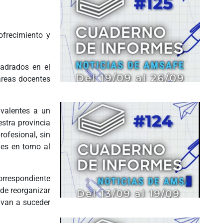
ofrecimiento y
uadrados en el
areas docentes
ivalentes a un
estra provincia
ofesional, sin
es en torno al
orrespondiente
 de reorganizar
lvan a suceder