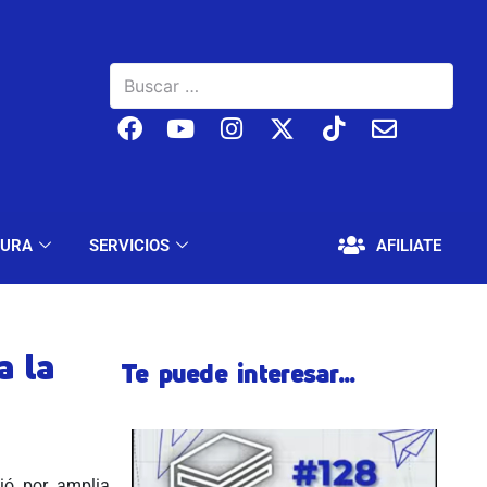
BAJO
EDUCACIÓN Y CULTURA
SERVICIOS
TURA
SERVICIOS
AFILIATE
a la
Te puede interesar...
ió por amplia