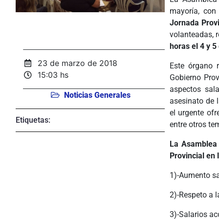
mayoría, con
Jornada Provi
volanteadas, r
horas el 4 y 5 
23 de marzo de 2018
Este órgano r
15:03 hs
Gobierno Prov
aspectos sala
Noticias Generales
asesinato de 
el urgente of
Etiquetas:
entre otros te
La Asamblea 
Provincial en l
1)-Aumento sal
2)-Respeto a l
3)-Salarios ac