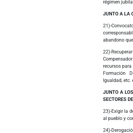
régimen jubila
JUNTO A LA 
21)-Convocator
corresponsabl
abandono que 
22)-Recupera
Compensador d
recursos para
Formación Do
Igualdad, etc. 
JUNTO A LOS
SECTORES DE
23)-Exigir la 
al pueblo y co
24)-Derogación