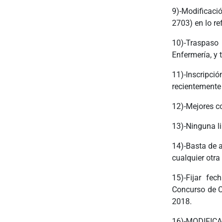
9)-Modificaci
2703) en lo re
10)-Traspaso
Enfermería, y 
11)-Inscripci
recientemente 
12)-Mejores co
13)-Ninguna lim
14)-Basta de a
cualquier otra
15)-Fijar fe
Concurso de CA
2018.
16)-MODIF