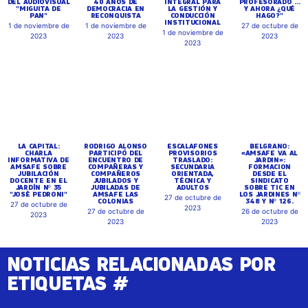
DEL AUDIOVISUAL
40 AÑOS DE
INTEGRAL PARA
PROFESORADO ...
"MIGUITA DE
DEMOCRACIA EN
LA GESTIÓN Y
Y AHORA ¿QUÉ
PAN"
RECONQUISTA
CONDUCCIÓN
HAGO?"
INSTITUCIONAL
1 de noviembre de
1 de noviembre de
27 de octubre de
1 de noviembre de
2023
2023
2023
2023
LA CAPITAL:
RODRIGO ALONSO
ESCALAFONES
BELGRANO:
CHARLA
PARTICIPÓ DEL
PROVISORIOS
«AMSAFE VA AL
INFORMATIVA DE
ENCUENTRO DE
TRASLADO:
JARDIN»:
AMSAFE SOBRE
COMPAÑERAS Y
SECUNDARIA
FORMACION
JUBILACIÓN
COMPAÑEROS
ORIENTADA,
DESDE EL
DOCENTE EN EL
JUBILADOS Y
TÉCNICA Y
SINDICATO
JARDÍN Nº 35
JUBILADAS DE
ADULTOS
SOBRE TIC EN
"JOSÉ PEDRONI"
AMSAFE LAS
LOS JARDINES Nº
27 de octubre de
COLONIAS
348 Y Nº 126.
27 de octubre de
2023
27 de octubre de
26 de octubre de
2023
2023
2023
NOTICIAS RELACIONADAS POR
ETIQUETAS #