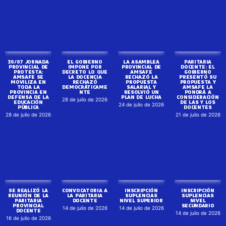
30/07 JORNADA
EL GOBIERNO
LA ASAMBLEA
PARITARIA
PROVINCIAL DE
IMPONE POR
PROVINCIAL DE
DOCENTE: EL
PROTESTA:
DECRETO LO QUE
AMSAFE
GOBIERNO
AMSAFE SE
LA DOCENCIA
RECHAZÓ LA
PRESENTÓ SU
MOVILIZA EN
RECHAZÓ
PROPUESTA
PROPUESTA Y
TODA LA
DEMOCRÁTICAME
SALARIAL Y
AMSAFE LA
PROVINCIA EN
NTE
RESOLVIÓ UN
PONDRÁ A
DEFENSA DE LA
PLAN DE LUCHA
CONSIDERACIÓN
28 de julio de 2026
EDUCACIÓN
DE LAS Y LOS
24 de julio de 2026
PÚBLICA
DOCENTES
28 de julio de 2026
21 de julio de 2026
SE REALIZÓ LA
CONVOCATORIA A
INSCRIPCIÓN
INSCRIPCIÓN
REUNIÓN DE LA
LA PARITARIA
SUPLENCIAS
SUPLENCIAS
PARITARIA
DOCENTE
NIVEL SUPERIOR
NIVEL
PROVINCIAL
SECUNDARIO
14 de julio de 2026
14 de julio de 2026
DOCENTE
14 de julio de 2026
16 de julio de 2026