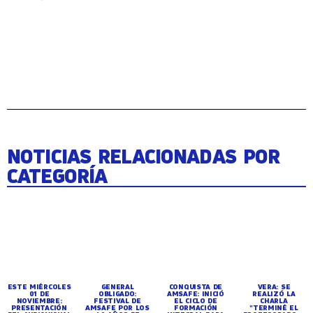
NOTICIAS RELACIONADAS POR
CATEGORÍA
ESTE MIÉRCOLES
GENERAL
CONQUISTA DE
VERA: SE
01 DE
OBLIGADO:
AMSAFE: INICIÓ
REALIZÓ LA
NOVIEMBRE:
FESTIVAL DE
EL CICLO DE
CHARLA
PRESENTACIÓN
AMSAFE POR LOS
FORMACIÓN
"TERMINÉ EL