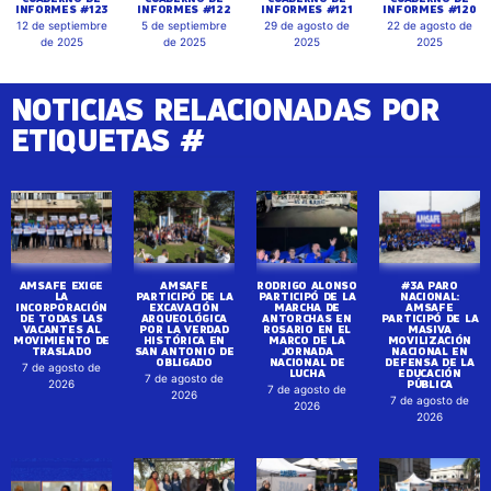
INFORMES #123
INFORMES #122
INFORMES #121
INFORMES #120
12 de septiembre
5 de septiembre
29 de agosto de
22 de agosto de
de 2025
de 2025
2025
2025
NOTICIAS RELACIONADAS POR
ETIQUETAS #
AMSAFE EXIGE
AMSAFE
RODRIGO ALONSO
#3A PARO
LA
PARTICIPÓ DE LA
PARTICIPÓ DE LA
NACIONAL:
INCORPORACIÓN
EXCAVACIÓN
MARCHA DE
AMSAFE
DE TODAS LAS
ARQUEOLÓGICA
ANTORCHAS EN
PARTICIPÓ DE LA
VACANTES AL
POR LA VERDAD
ROSARIO EN EL
MASIVA
MOVIMIENTO DE
HISTÓRICA EN
MARCO DE LA
MOVILIZACIÓN
TRASLADO
SAN ANTONIO DE
JORNADA
NACIONAL EN
OBLIGADO
NACIONAL DE
DEFENSA DE LA
7 de agosto de
LUCHA
EDUCACIÓN
7 de agosto de
PÚBLICA
2026
7 de agosto de
2026
7 de agosto de
2026
2026