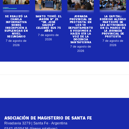
SE REALIZÓ LA
SANTO TOMÉ: EL
JORNADA
LA CAPITAL:
CHARLA
JARDÍN N° 25
PROVINCIAL DE
RODRIGO ALONSO
INFORMATIVA
“DR. JOSÉ
PROTESTA: EN
PARTICIPÓ DE
SOBRE
GALVEZ”
LOS 19
LAS ACTIVIDADES
INSCRIPCIÓN A
CELEBRÓ SUS 75
DEPARTAMENTO
EN EL MARCO DE
SUPLENCIAS EN
AÑOS
S VOLVIMOS A
LA JORNADA
NIVEL
HACER OÍR LA
PROVINCIAL DE
7 de agosto de
SECUNDARIO
VOZ DE LA
PROTESTA
DOCENCIA
2026
7 de agosto de
7 de agosto de
SANTAFESINA
2026
2026
7 de agosto de
2026
ASOCIACIÓN DE MAGISTERIO DE SANTA FE
Rivadavia 3279 | Santa Fe · Argentina
0342 4555436 (líneas rotativas)