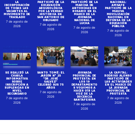
LA
PARTICIPÓ DE LA
PARTICIPÓ DE LA
NACIONAL:
INCORPORACIÓN
EXCAVACIÓN
MARCHA DE
AMSAFE
DE TODAS LAS
ARQUEOLÓGICA
ANTORCHAS EN
PARTICIPÓ DE LA
VACANTES AL
POR LA VERDAD
ROSARIO EN EL
MASIVA
MOVIMIENTO DE
HISTÓRICA EN
MARCO DE LA
MOVILIZACIÓN
TRASLADO
SAN ANTONIO DE
JORNADA
NACIONAL EN
OBLIGADO
NACIONAL DE
DEFENSA DE LA
7 de agosto de
LUCHA
EDUCACIÓN
7 de agosto de
PÚBLICA
2026
7 de agosto de
2026
7 de agosto de
2026
2026
SE REALIZÓ LA
SANTO TOMÉ: EL
JORNADA
LA CAPITAL:
CHARLA
JARDÍN N° 25
PROVINCIAL DE
RODRIGO ALONSO
INFORMATIVA
“DR. JOSÉ
PROTESTA: EN
PARTICIPÓ DE
SOBRE
GALVEZ”
LOS 19
LAS ACTIVIDADES
INSCRIPCIÓN A
CELEBRÓ SUS 75
DEPARTAMENTO
EN EL MARCO DE
SUPLENCIAS EN
AÑOS
S VOLVIMOS A
LA JORNADA
NIVEL
HACER OÍR LA
PROVINCIAL DE
7 de agosto de
SECUNDARIO
VOZ DE LA
PROTESTA
DOCENCIA
2026
7 de agosto de
7 de agosto de
SANTAFESINA
2026
2026
7 de agosto de
2026