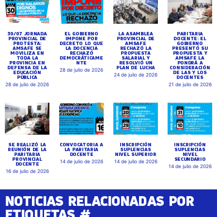
30/07 JORNADA
EL GOBIERNO
LA ASAMBLEA
PARITARIA
PROVINCIAL DE
IMPONE POR
PROVINCIAL DE
DOCENTE: EL
PROTESTA:
DECRETO LO QUE
AMSAFE
GOBIERNO
AMSAFE SE
LA DOCENCIA
RECHAZÓ LA
PRESENTÓ SU
MOVILIZA EN
RECHAZÓ
PROPUESTA
PROPUESTA Y
TODA LA
DEMOCRÁTICAME
SALARIAL Y
AMSAFE LA
PROVINCIA EN
NTE
RESOLVIÓ UN
PONDRÁ A
DEFENSA DE LA
PLAN DE LUCHA
CONSIDERACIÓN
28 de julio de 2026
EDUCACIÓN
DE LAS Y LOS
24 de julio de 2026
PÚBLICA
DOCENTES
28 de julio de 2026
21 de julio de 2026
SE REALIZÓ LA
CONVOCATORIA A
INSCRIPCIÓN
INSCRIPCIÓN
REUNIÓN DE LA
LA PARITARIA
SUPLENCIAS
SUPLENCIAS
PARITARIA
DOCENTE
NIVEL SUPERIOR
NIVEL
PROVINCIAL
SECUNDARIO
14 de julio de 2026
14 de julio de 2026
DOCENTE
14 de julio de 2026
16 de julio de 2026
NOTICIAS RELACIONADAS POR
ETIQUETAS #