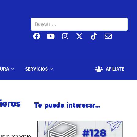
BAJO
EDUCACIÓN Y CULTURA
SERVICIOS
TURA
SERVICIOS
AFILIATE
ñeros
Te puede interesar...
 nuevo mandato