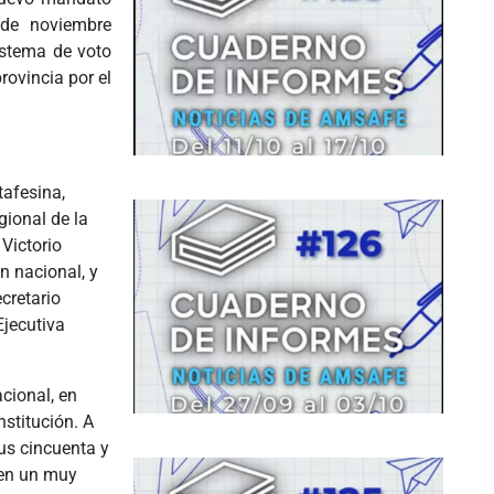
 de noviembre
istema de voto
rovincia por el
tafesina,
ional de la
 Victorio
n nacional, y
cretario
Ejecutiva
acional, en
nstitución. A
sus cincuenta y
 en un muy