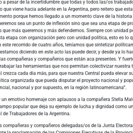
a pesar de la incertidumbre que todas y todos las/os trabajad
o que viene hacia adelante en la Argentina, pero reitero que es
nto porque hemos llegado a un momento clave de la historia 
ueremos sea un punto de inflexión sino que sea una etapa de p
cas que más queremos y más defendemos. Siempre con unidad pol
a etapa con organización pero con unidad política, esto es lo 
este recorrido de cuatro años, teníamos que sintetizar política
estamos diciendo en este acto las puede decir, y desde ya lo ha
 las compañeras y compañeros que están aca presentes. Y fuer
abajar las herramientas que nos permitan colectivizar nuestra 
l crezca cada día más, para que nuestra Central pueda elevar s
ítica organizada que pueda disputar el proyecto nacional y popu
ncial, nacional y por supuesto, en la región latinoamericana”.
un emotivo homenaje con aplausos a la compañera Stella Ma
 campo popular que deja su ejemplo de lucha y dignidad como un
l de Trabajadores de la Argentina.
as compañeras y compañeros delegadas/os de la Junta Electora
nte la proclamación de las Comisiones Ejecutivas de la Provinc