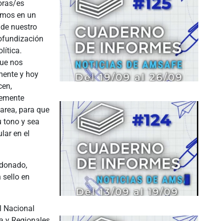
oras/es
tamos en un
de nuestro
rofundización
ítica.
que nos
mente y hoy
cen,
temente
tarea, para que
u tono y sea
lar en el
ldonado,
 sello en
l Nacional
ia y Regionales