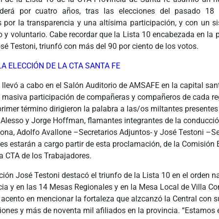
derá por cuatro años, tras las elecciones del pasado 18
s por la transparencia y una altísima participación, y con un s
to y voluntario. Cabe recordar que la Lista 10 encabezada en la p
 Testoni, triunfó con más del 90 por ciento de los votos.
LA ELECCIÓN DE LA CTA SANTA FE
e llevó a cabo en el Salón Auditorio de AMSAFE en la capital san
 masiva participación de compañeras y compañeros de cada reg
primer término dirigieron la palabra a las/os miltantes presentes
 Alesso y Jorge Hoffman, flamantes integrantes de la conducció
na, Adolfo Avallone –Secretarios Adjuntos- y José Testoni –Se
es estarán a cargo partir de esta proclamación, de la Comisión 
la CTA de los Trabajadores.
ción José Testoni destacó el triunfo de la Lista 10 en el orden n
cia y en las 14 Mesas Regionales y en la Mesa Local de Villa Co
l acento en mencionar la fortaleza que alzcanzó la Central con 
iones y más de noventa mil afiliados en la provincia. “Estamos