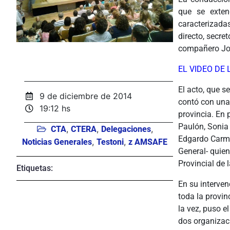
que se exten
caracterizada
directo, secre
compañero José
EL VIDEO DE 
El acto, que s
9 de diciembre de 2014
contó con una
19:12 hs
provincia. En 
Paulón, Sonia
,
,
,
CTA
CTERA
Delegaciones
Edgardo Carmo
,
,
Noticias Generales
Testoni
z AMSAFE
General- quien
Provincial de 
Etiquetas:
En su interven
toda la provin
la vez, puso e
dos organizac