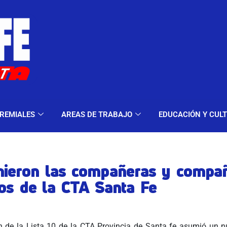
ELES Y MODALIDADES
GREMIALES
AREAS DE TRA
REMIALES
AREAS DE TRABAJO
EDUCACIÓN Y CUL
ieron las compañeras y compa
tos de la CTA Santa Fe
 de la Lista 10 de la CTA Provincia de Santa fe asumió un