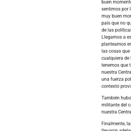
buen momento 
sentimos por l
muy buen mome
país que no q
de las políti
Llegamos a est
planteamos en 
las cosas que 
cualquiera de
tenemos que tr
nuestra Centra
una fuerza pol
contexto provi
También hubo 
militante del
nuestra Centra
Finalmente, l
llevaron adela