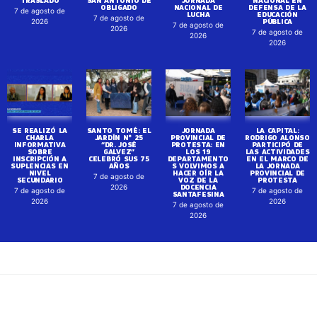
OBLIGADO
NACIONAL DE
DEFENSA DE LA
7 de agosto de
LUCHA
EDUCACIÓN
7 de agosto de
PÚBLICA
2026
7 de agosto de
2026
7 de agosto de
2026
2026
SE REALIZÓ LA
SANTO TOMÉ: EL
JORNADA
LA CAPITAL:
CHARLA
JARDÍN N° 25
PROVINCIAL DE
RODRIGO ALONSO
INFORMATIVA
“DR. JOSÉ
PROTESTA: EN
PARTICIPÓ DE
SOBRE
GALVEZ”
LOS 19
LAS ACTIVIDADES
INSCRIPCIÓN A
CELEBRÓ SUS 75
DEPARTAMENTO
EN EL MARCO DE
SUPLENCIAS EN
AÑOS
S VOLVIMOS A
LA JORNADA
NIVEL
HACER OÍR LA
PROVINCIAL DE
7 de agosto de
SECUNDARIO
VOZ DE LA
PROTESTA
DOCENCIA
2026
7 de agosto de
7 de agosto de
SANTAFESINA
2026
2026
7 de agosto de
2026