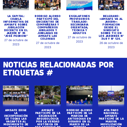
LA CAPITAL:
RODRIGO ALONSO
ESCALAFONES
BELGRANO:
CHARLA
PARTICIPÓ DEL
PROVISORIOS
«AMSAFE VA AL
INFORMATIVA DE
ENCUENTRO DE
TRASLADO:
JARDIN»:
AMSAFE SOBRE
COMPAÑERAS Y
SECUNDARIA
FORMACION
JUBILACIÓN
COMPAÑEROS
ORIENTADA,
DESDE EL
DOCENTE EN EL
JUBILADOS Y
TÉCNICA Y
SINDICATO
JARDÍN Nº 35
JUBILADAS DE
ADULTOS
SOBRE TIC EN
"JOSÉ PEDRONI"
AMSAFE LAS
LOS JARDINES Nº
27 de octubre de
COLONIAS
348 Y Nº 126.
27 de octubre de
2023
27 de octubre de
26 de octubre de
2023
2023
2023
NOTICIAS RELACIONADAS POR
ETIQUETAS #
AMSAFE EXIGE
AMSAFE
RODRIGO ALONSO
#3A PARO
LA
PARTICIPÓ DE LA
PARTICIPÓ DE LA
NACIONAL:
INCORPORACIÓN
EXCAVACIÓN
MARCHA DE
AMSAFE
DE TODAS LAS
ARQUEOLÓGICA
ANTORCHAS EN
PARTICIPÓ DE LA
VACANTES AL
POR LA VERDAD
ROSARIO EN EL
MASIVA
MOVIMIENTO DE
HISTÓRICA EN
MARCO DE LA
MOVILIZACIÓN
TRASLADO
SAN ANTONIO DE
JORNADA
NACIONAL EN