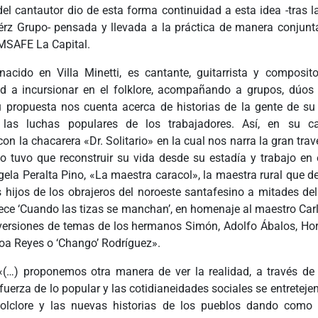
del cantautor dio de esta forma continuidad a esta idea -tras l
érz Grupo- pensada y llevada a la práctica de manera conju
AMSAFE La Capital.
nacido en Villa Minetti, es cantante, guitarrista y composi
 a incursionar en el folklore, acompañando a grupos, dúos
Su propuesta nos cuenta acerca de historias de la gente de su
o las luchas populares de los trabajadores. Así, en su c
n la chacarera «Dr. Solitario» en la cual nos narra la gran trav
io tuvo que reconstruir su vida desde su estadía y trabajo en 
gela Peralta Pino, «La maestra caracol», la maestra rural que 
s hijos de los obrajeros del noroeste santafesino a mitades del
ce ‘Cuando las tizas se manchan’, en homenaje al maestro Car
ersiones de temas de los hermanos Simón, Adolfo Ábalos, Ho
oa Reyes o ‘Chango’ Rodríguez».
«(…) proponemos otra manera de ver la realidad, a través de
fuerza de lo popular y las cotidianeidades sociales se entreteje
folclore y las nuevas historias de los pueblos dando como