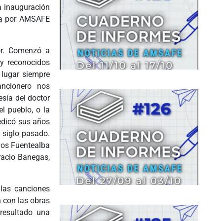
a inauguración
nta por AMSAFE
tor. Comenzó a
 y reconocidos
 lugar siempre
ancionero nos
esía del doctor
el pueblo, o la
dedicó sus años
 siglo pasado.
los Fuentealba
racio Banegas,
 las canciones
n con las obras
 resultado una