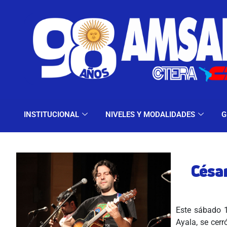
INSTITUCIONAL
NIV
INSTITUCIONAL
NIVELES Y MODALIDADES
G
Césa
Este sábado 1
Ayala, se cer