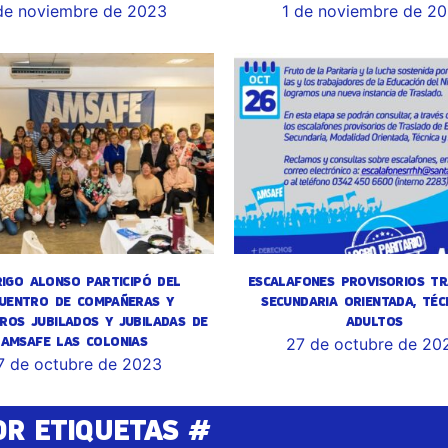
de noviembre de 2023
1 de noviembre de 2
IGO ALONSO PARTICIPÓ DEL
ESCALAFONES PROVISORIOS TR
UENTRO DE COMPAÑERAS Y
SECUNDARIA ORIENTADA, TÉC
ROS JUBILADOS Y JUBILADAS DE
ADULTOS
AMSAFE LAS COLONIAS
27 de octubre de 20
7 de octubre de 2023
OR ETIQUETAS #