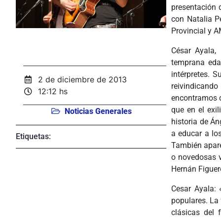
presentación 
con Natalia P
Provincial y 
César Ayala, 
temprana edad
intérpretes. 
2 de diciembre de 2013
reivindicand
12:12 hs
encontramos co
que en el exil
Noticias Generales
historia de Án
a educar a lo
Etiquetas:
También apare
o novedosas v
Hernán Figuer
Cesar Ayala: 
populares. La 
clásicas del 