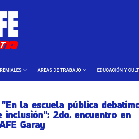
ELES Y MODALIDADES
GREMIALES
AREAS DE TRA
REMIALES
AREAS DE TRABAJO
EDUCACIÓN Y CUL
 "En la escuela pública debatim
 inclusión": 2do. encuentro en
AFE Garay