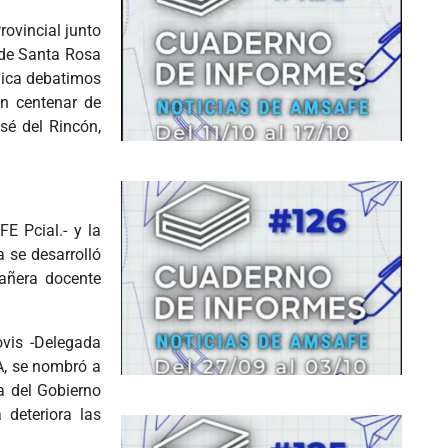
ovincial junto
 de Santa Rosa
lica debatimos
un centenar de
sé del Rincón,
E Pcial.- y la
 se desarrolló
pañera docente
vis -Delegada
A, se nombró a
a del Gobierno
 deteriora las