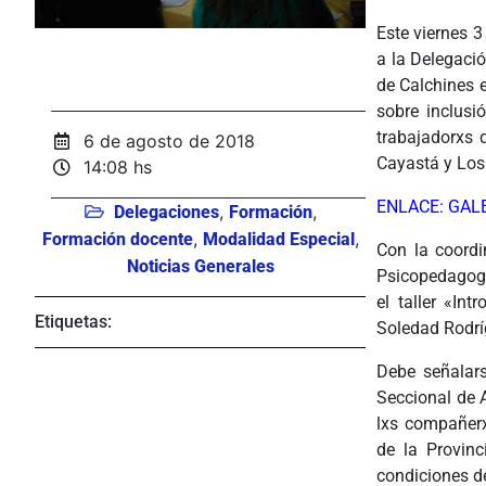
Este viernes 
a la Delegaci
de Calchines 
sobre inclusi
trabajadorxs 
6 de agosto de 2018
Cayastá y Los
14:08 hs
ENLACE: GAL
,
,
Delegaciones
Formación
,
,
Formación docente
Modalidad Especial
Con la coordi
Noticias Generales
Psicopedagoga
el taller «In
Etiquetas:
Soledad Rodrí
Debe señalar
Seccional de 
lxs compañerx
de la Provinc
condiciones de