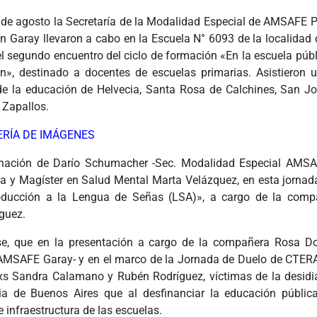
3 de agosto la Secretaría de la Modalidad Especial de AMSAFE Pr
ón Garay llevaron a cabo en la Escuela N° 6093 de la localidad
el segundo encuentro del ciclo de formación «En la escuela púb
ón», destinado a docentes de escuelas primarias. Asistieron 
de la educación de Helvecia, Santa Rosa de Calchines, San Jo
 Zapallos.
ERÍA DE IMÁGENES
nación de Darío Schumacher -Sec. Modalidad Especial AMSAF
 y Magíster en Salud Mental Marta Velázquez, en esta jornada
troducción a la Lengua de Señas (LSA)», a cargo de la com
guez.
se, que en la presentación a cargo de la compañera Rosa Do
AMSAFE Garay- y en el marco de la Jornada de Duelo de CTER
s Sandra Calamano y Rubén Rodríguez, víctimas de la desidi
ia de Buenos Aires que al desfinanciar la educación pública
 infraestructura de las escuelas.