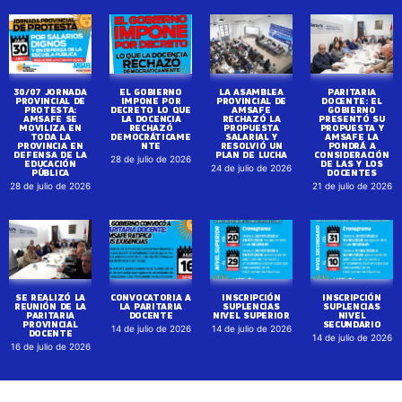
30/07 JORNADA
EL GOBIERNO
LA ASAMBLEA
PARITARIA
PROVINCIAL DE
IMPONE POR
PROVINCIAL DE
DOCENTE: EL
PROTESTA:
DECRETO LO QUE
AMSAFE
GOBIERNO
AMSAFE SE
LA DOCENCIA
RECHAZÓ LA
PRESENTÓ SU
MOVILIZA EN
RECHAZÓ
PROPUESTA
PROPUESTA Y
TODA LA
DEMOCRÁTICAME
SALARIAL Y
AMSAFE LA
PROVINCIA EN
NTE
RESOLVIÓ UN
PONDRÁ A
DEFENSA DE LA
PLAN DE LUCHA
CONSIDERACIÓN
28 de julio de 2026
EDUCACIÓN
DE LAS Y LOS
24 de julio de 2026
PÚBLICA
DOCENTES
28 de julio de 2026
21 de julio de 2026
SE REALIZÓ LA
CONVOCATORIA A
INSCRIPCIÓN
INSCRIPCIÓN
REUNIÓN DE LA
LA PARITARIA
SUPLENCIAS
SUPLENCIAS
PARITARIA
DOCENTE
NIVEL SUPERIOR
NIVEL
PROVINCIAL
SECUNDARIO
14 de julio de 2026
14 de julio de 2026
DOCENTE
14 de julio de 2026
16 de julio de 2026