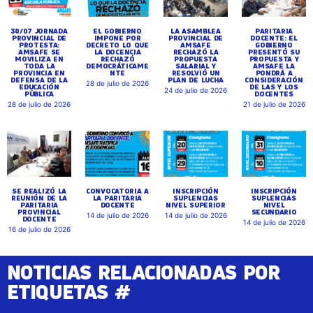
30/07 JORNADA
EL GOBIERNO
LA ASAMBLEA
PARITARIA
PROVINCIAL DE
IMPONE POR
PROVINCIAL DE
DOCENTE: EL
PROTESTA:
DECRETO LO QUE
AMSAFE
GOBIERNO
AMSAFE SE
LA DOCENCIA
RECHAZÓ LA
PRESENTÓ SU
MOVILIZA EN
RECHAZÓ
PROPUESTA
PROPUESTA Y
TODA LA
DEMOCRÁTICAME
SALARIAL Y
AMSAFE LA
PROVINCIA EN
NTE
RESOLVIÓ UN
PONDRÁ A
DEFENSA DE LA
PLAN DE LUCHA
CONSIDERACIÓN
28 de julio de 2026
EDUCACIÓN
DE LAS Y LOS
24 de julio de 2026
PÚBLICA
DOCENTES
28 de julio de 2026
21 de julio de 2026
SE REALIZÓ LA
CONVOCATORIA A
INSCRIPCIÓN
INSCRIPCIÓN
REUNIÓN DE LA
LA PARITARIA
SUPLENCIAS
SUPLENCIAS
PARITARIA
DOCENTE
NIVEL SUPERIOR
NIVEL
PROVINCIAL
SECUNDARIO
14 de julio de 2026
14 de julio de 2026
DOCENTE
14 de julio de 2026
16 de julio de 2026
NOTICIAS RELACIONADAS POR
ETIQUETAS #