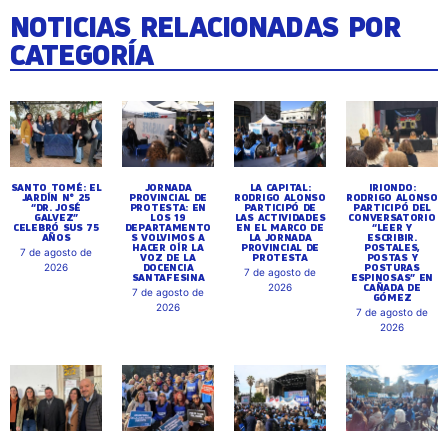
NOTICIAS RELACIONADAS POR
CATEGORÍA
SANTO TOMÉ: EL
JORNADA
LA CAPITAL:
IRIONDO:
JARDÍN N° 25
PROVINCIAL DE
RODRIGO ALONSO
RODRIGO ALONSO
“DR. JOSÉ
PROTESTA: EN
PARTICIPÓ DE
PARTICIPÓ DEL
GALVEZ”
LOS 19
LAS ACTIVIDADES
CONVERSATORIO
CELEBRÓ SUS 75
DEPARTAMENTO
EN EL MARCO DE
“LEER Y
AÑOS
S VOLVIMOS A
LA JORNADA
ESCRIBIR.
HACER OÍR LA
PROVINCIAL DE
POSTALES,
7 de agosto de
VOZ DE LA
PROTESTA
POSTAS Y
DOCENCIA
POSTURAS
2026
7 de agosto de
SANTAFESINA
ESPINOSAS” EN
CAÑADA DE
2026
7 de agosto de
GÓMEZ
2026
7 de agosto de
2026