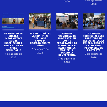
7 de agosto de
2026
2026
SE REALIZÓ LA
SANTO TOMÉ: EL
JORNADA
LA CAPITAL:
CHARLA
JARDÍN N° 25
PROVINCIAL DE
RODRIGO ALONSO
INFORMATIVA
“DR. JOSÉ
PROTESTA: EN
PARTICIPÓ DE
SOBRE
GALVEZ”
LOS 19
LAS ACTIVIDADES
INSCRIPCIÓN A
CELEBRÓ SUS 75
DEPARTAMENTO
EN EL MARCO DE
SUPLENCIAS EN
AÑOS
S VOLVIMOS A
LA JORNADA
NIVEL
HACER OÍR LA
PROVINCIAL DE
7 de agosto de
SECUNDARIO
VOZ DE LA
PROTESTA
DOCENCIA
2026
7 de agosto de
7 de agosto de
SANTAFESINA
2026
2026
7 de agosto de
2026