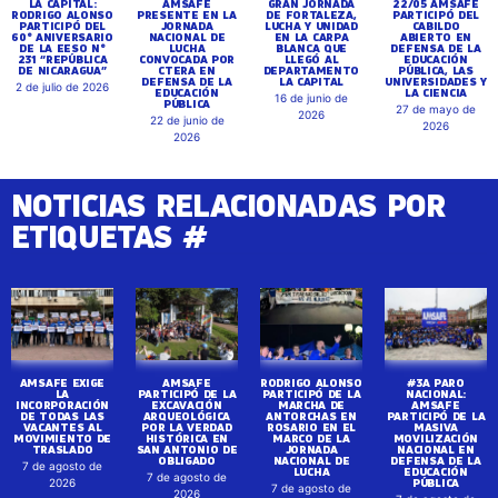
LA CAPITAL:
AMSAFE
GRAN JORNADA
22/05 AMSAFE
RODRIGO ALONSO
PRESENTE EN LA
DE FORTALEZA,
PARTICIPÓ DEL
PARTICIPÓ DEL
JORNADA
LUCHA Y UNIDAD
CABILDO
60° ANIVERSARIO
NACIONAL DE
EN LA CARPA
ABIERTO EN
DE LA EESO N°
LUCHA
BLANCA QUE
DEFENSA DE LA
231 “REPÚBLICA
CONVOCADA POR
LLEGÓ AL
EDUCACIÓN
DE NICARAGUA”
CTERA EN
DEPARTAMENTO
PÚBLICA, LAS
DEFENSA DE LA
LA CAPITAL
UNIVERSIDADES Y
2 de julio de 2026
EDUCACIÓN
LA CIENCIA
16 de junio de
PÚBLICA
27 de mayo de
2026
22 de junio de
2026
2026
NOTICIAS RELACIONADAS POR
ETIQUETAS #
AMSAFE EXIGE
AMSAFE
RODRIGO ALONSO
#3A PARO
LA
PARTICIPÓ DE LA
PARTICIPÓ DE LA
NACIONAL:
INCORPORACIÓN
EXCAVACIÓN
MARCHA DE
AMSAFE
DE TODAS LAS
ARQUEOLÓGICA
ANTORCHAS EN
PARTICIPÓ DE LA
VACANTES AL
POR LA VERDAD
ROSARIO EN EL
MASIVA
MOVIMIENTO DE
HISTÓRICA EN
MARCO DE LA
MOVILIZACIÓN
TRASLADO
SAN ANTONIO DE
JORNADA
NACIONAL EN
OBLIGADO
NACIONAL DE
DEFENSA DE LA
7 de agosto de
LUCHA
EDUCACIÓN
7 de agosto de
PÚBLICA
2026
7 de agosto de
2026