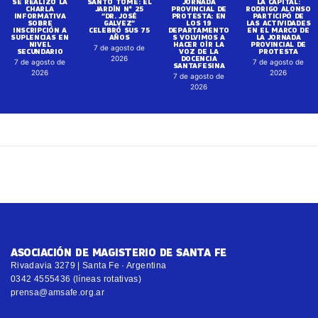
SE REALIZÓ LA
SANTO TOMÉ: EL
JORNADA
LA CAPITAL:
CHARLA
JARDÍN N° 25
PROVINCIAL DE
RODRIGO ALONSO
INFORMATIVA
“DR. JOSÉ
PROTESTA: EN
PARTICIPÓ DE
SOBRE
GALVEZ”
LOS 19
LAS ACTIVIDADES
INSCRIPCIÓN A
CELEBRÓ SUS 75
DEPARTAMENTO
EN EL MARCO DE
SUPLENCIAS EN
AÑOS
S VOLVIMOS A
LA JORNADA
NIVEL
HACER OÍR LA
PROVINCIAL DE
7 de agosto de
SECUNDARIO
VOZ DE LA
PROTESTA
DOCENCIA
2026
7 de agosto de
7 de agosto de
SANTAFESINA
2026
2026
7 de agosto de
2026
ASOCIACIÓN DE MAGISTERIO DE SANTA FE
Rivadavia 3279 | Santa Fe · Argentina
0342 4555436 (líneas rotativas)
prensa@amsafe.org.ar