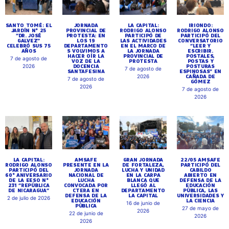
SANTO TOMÉ: EL
JORNADA
LA CAPITAL:
IRIONDO:
JARDÍN N° 25
PROVINCIAL DE
RODRIGO ALONSO
RODRIGO ALONSO
“DR. JOSÉ
PROTESTA: EN
PARTICIPÓ DE
PARTICIPÓ DEL
GALVEZ”
LOS 19
LAS ACTIVIDADES
CONVERSATORIO
CELEBRÓ SUS 75
DEPARTAMENTO
EN EL MARCO DE
“LEER Y
AÑOS
S VOLVIMOS A
LA JORNADA
ESCRIBIR.
HACER OÍR LA
PROVINCIAL DE
POSTALES,
7 de agosto de
VOZ DE LA
PROTESTA
POSTAS Y
DOCENCIA
POSTURAS
2026
7 de agosto de
SANTAFESINA
ESPINOSAS” EN
CAÑADA DE
2026
7 de agosto de
GÓMEZ
2026
7 de agosto de
2026
LA CAPITAL:
AMSAFE
GRAN JORNADA
22/05 AMSAFE
RODRIGO ALONSO
PRESENTE EN LA
DE FORTALEZA,
PARTICIPÓ DEL
PARTICIPÓ DEL
JORNADA
LUCHA Y UNIDAD
CABILDO
60° ANIVERSARIO
NACIONAL DE
EN LA CARPA
ABIERTO EN
DE LA EESO N°
LUCHA
BLANCA QUE
DEFENSA DE LA
231 “REPÚBLICA
CONVOCADA POR
LLEGÓ AL
EDUCACIÓN
DE NICARAGUA”
CTERA EN
DEPARTAMENTO
PÚBLICA, LAS
DEFENSA DE LA
LA CAPITAL
UNIVERSIDADES Y
2 de julio de 2026
EDUCACIÓN
LA CIENCIA
16 de junio de
PÚBLICA
27 de mayo de
2026
22 de junio de
2026
2026