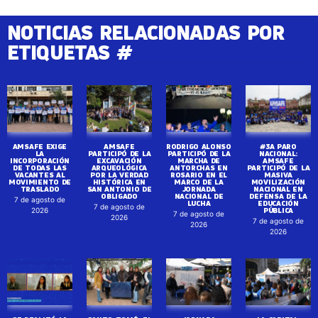
NOTICIAS RELACIONADAS POR
ETIQUETAS #
AMSAFE EXIGE
AMSAFE
RODRIGO ALONSO
#3A PARO
LA
PARTICIPÓ DE LA
PARTICIPÓ DE LA
NACIONAL:
INCORPORACIÓN
EXCAVACIÓN
MARCHA DE
AMSAFE
DE TODAS LAS
ARQUEOLÓGICA
ANTORCHAS EN
PARTICIPÓ DE LA
VACANTES AL
POR LA VERDAD
ROSARIO EN EL
MASIVA
MOVIMIENTO DE
HISTÓRICA EN
MARCO DE LA
MOVILIZACIÓN
TRASLADO
SAN ANTONIO DE
JORNADA
NACIONAL EN
OBLIGADO
NACIONAL DE
DEFENSA DE LA
7 de agosto de
LUCHA
EDUCACIÓN
7 de agosto de
PÚBLICA
2026
7 de agosto de
2026
7 de agosto de
2026
2026