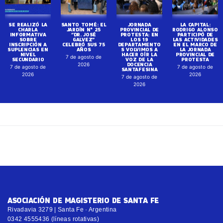
SE REALIZÓ LA
SANTO TOMÉ: EL
JORNADA
LA CAPITAL:
CHARLA
JARDÍN N° 25
PROVINCIAL DE
RODRIGO ALONSO
INFORMATIVA
“DR. JOSÉ
PROTESTA: EN
PARTICIPÓ DE
SOBRE
GALVEZ”
LOS 19
LAS ACTIVIDADES
INSCRIPCIÓN A
CELEBRÓ SUS 75
DEPARTAMENTO
EN EL MARCO DE
SUPLENCIAS EN
AÑOS
S VOLVIMOS A
LA JORNADA
NIVEL
HACER OÍR LA
PROVINCIAL DE
7 de agosto de
SECUNDARIO
VOZ DE LA
PROTESTA
DOCENCIA
2026
7 de agosto de
7 de agosto de
SANTAFESINA
2026
2026
7 de agosto de
2026
ASOCIACIÓN DE MAGISTERIO DE SANTA FE
Rivadavia 3279 | Santa Fe · Argentina
0342 4555436 (líneas rotativas)