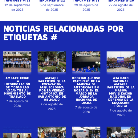
INFORMES #123
INFORMES #122
INFORMES #121
INFORMES #120
12 de septiembre
5 de septiembre
29 de agosto de
22 de agosto de
de 2025
de 2025
2025
2025
NOTICIAS RELACIONADAS POR
ETIQUETAS #
AMSAFE EXIGE
AMSAFE
RODRIGO ALONSO
#3A PARO
LA
PARTICIPÓ DE LA
PARTICIPÓ DE LA
NACIONAL:
INCORPORACIÓN
EXCAVACIÓN
MARCHA DE
AMSAFE
DE TODAS LAS
ARQUEOLÓGICA
ANTORCHAS EN
PARTICIPÓ DE LA
VACANTES AL
POR LA VERDAD
ROSARIO EN EL
MASIVA
MOVIMIENTO DE
HISTÓRICA EN
MARCO DE LA
MOVILIZACIÓN
TRASLADO
SAN ANTONIO DE
JORNADA
NACIONAL EN
OBLIGADO
NACIONAL DE
DEFENSA DE LA
7 de agosto de
LUCHA
EDUCACIÓN
7 de agosto de
PÚBLICA
2026
7 de agosto de
2026
7 de agosto de
2026
2026