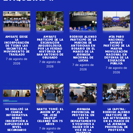
AMSAFE EXIGE
AMSAFE
RODRIGO ALONSO
#3A PARO
LA
PARTICIPÓ DE LA
PARTICIPÓ DE LA
NACIONAL:
INCORPORACIÓN
EXCAVACIÓN
MARCHA DE
AMSAFE
DE TODAS LAS
ARQUEOLÓGICA
ANTORCHAS EN
PARTICIPÓ DE LA
VACANTES AL
POR LA VERDAD
ROSARIO EN EL
MASIVA
MOVIMIENTO DE
HISTÓRICA EN
MARCO DE LA
MOVILIZACIÓN
TRASLADO
SAN ANTONIO DE
JORNADA
NACIONAL EN
OBLIGADO
NACIONAL DE
DEFENSA DE LA
7 de agosto de
LUCHA
EDUCACIÓN
7 de agosto de
PÚBLICA
2026
7 de agosto de
2026
7 de agosto de
2026
2026
SE REALIZÓ LA
SANTO TOMÉ: EL
JORNADA
LA CAPITAL:
CHARLA
JARDÍN N° 25
PROVINCIAL DE
RODRIGO ALONSO
INFORMATIVA
“DR. JOSÉ
PROTESTA: EN
PARTICIPÓ DE
SOBRE
GALVEZ”
LOS 19
LAS ACTIVIDADES
INSCRIPCIÓN A
CELEBRÓ SUS 75
DEPARTAMENTO
EN EL MARCO DE
SUPLENCIAS EN
AÑOS
S VOLVIMOS A
LA JORNADA
NIVEL
HACER OÍR LA
PROVINCIAL DE
7 de agosto de
SECUNDARIO
VOZ DE LA
PROTESTA
DOCENCIA
2026