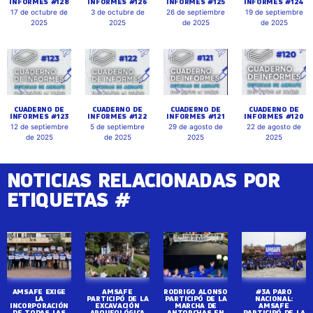
INFORMES #128
INFORMES #126
INFORMES #125
INFORMES #124
17 de octubre de
3 de octubre de
26 de septiembre
19 de septiembre
2025
2025
de 2025
de 2025
CUADERNO DE
CUADERNO DE
CUADERNO DE
CUADERNO DE
INFORMES #123
INFORMES #122
INFORMES #121
INFORMES #120
12 de septiembre
5 de septiembre
29 de agosto de
22 de agosto de
de 2025
de 2025
2025
2025
NOTICIAS RELACIONADAS POR
ETIQUETAS #
AMSAFE EXIGE
AMSAFE
RODRIGO ALONSO
#3A PARO
LA
PARTICIPÓ DE LA
PARTICIPÓ DE LA
NACIONAL:
INCORPORACIÓN
EXCAVACIÓN
MARCHA DE
AMSAFE
DE TODAS LAS
ARQUEOLÓGICA
ANTORCHAS EN
PARTICIPÓ DE LA