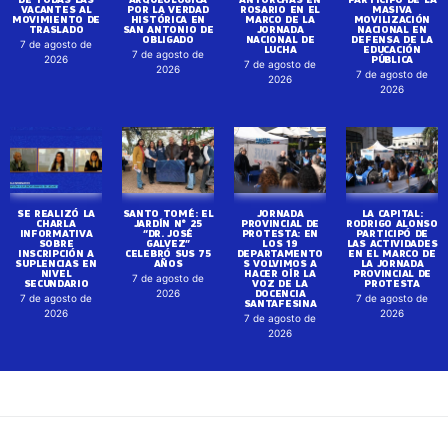
VACANTES AL
POR LA VERDAD
ROSARIO EN EL
MASIVA
MOVIMIENTO DE
HISTÓRICA EN
MARCO DE LA
MOVILIZACIÓN
TRASLADO
SAN ANTONIO DE
JORNADA
NACIONAL EN
OBLIGADO
NACIONAL DE
DEFENSA DE LA
7 de agosto de
LUCHA
EDUCACIÓN
7 de agosto de
PÚBLICA
2026
7 de agosto de
2026
7 de agosto de
2026
2026
SE REALIZÓ LA
SANTO TOMÉ: EL
JORNADA
LA CAPITAL:
CHARLA
JARDÍN N° 25
PROVINCIAL DE
RODRIGO ALONSO
INFORMATIVA
“DR. JOSÉ
PROTESTA: EN
PARTICIPÓ DE
SOBRE
GALVEZ”
LOS 19
LAS ACTIVIDADES
INSCRIPCIÓN A
CELEBRÓ SUS 75
DEPARTAMENTO
EN EL MARCO DE
SUPLENCIAS EN
AÑOS
S VOLVIMOS A
LA JORNADA
NIVEL
HACER OÍR LA
PROVINCIAL DE
7 de agosto de
SECUNDARIO
VOZ DE LA
PROTESTA
DOCENCIA
2026
7 de agosto de
7 de agosto de
SANTAFESINA
2026
2026
7 de agosto de
2026