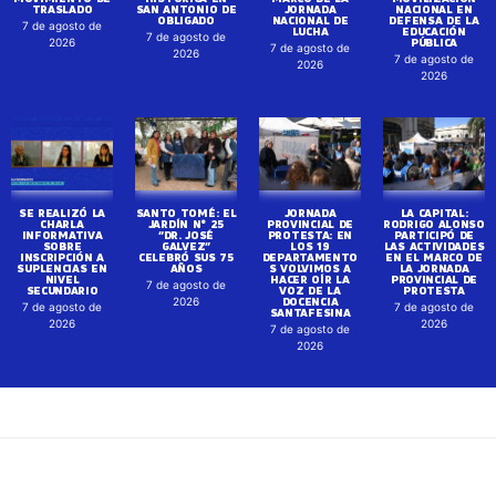
TRASLADO
SAN ANTONIO DE
JORNADA
NACIONAL EN
OBLIGADO
NACIONAL DE
DEFENSA DE LA
7 de agosto de
LUCHA
EDUCACIÓN
7 de agosto de
PÚBLICA
2026
7 de agosto de
2026
7 de agosto de
2026
2026
SE REALIZÓ LA
SANTO TOMÉ: EL
JORNADA
LA CAPITAL:
CHARLA
JARDÍN N° 25
PROVINCIAL DE
RODRIGO ALONSO
INFORMATIVA
“DR. JOSÉ
PROTESTA: EN
PARTICIPÓ DE
SOBRE
GALVEZ”
LOS 19
LAS ACTIVIDADES
INSCRIPCIÓN A
CELEBRÓ SUS 75
DEPARTAMENTO
EN EL MARCO DE
SUPLENCIAS EN
AÑOS
S VOLVIMOS A
LA JORNADA
NIVEL
HACER OÍR LA
PROVINCIAL DE
7 de agosto de
SECUNDARIO
VOZ DE LA
PROTESTA
DOCENCIA
2026
7 de agosto de
7 de agosto de
SANTAFESINA
2026
2026
7 de agosto de
2026