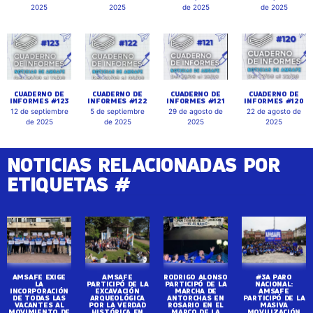
2025
2025
de 2025
de 2025
CUADERNO DE
CUADERNO DE
CUADERNO DE
CUADERNO DE
INFORMES #123
INFORMES #122
INFORMES #121
INFORMES #120
12 de septiembre
5 de septiembre
29 de agosto de
22 de agosto de
de 2025
de 2025
2025
2025
NOTICIAS RELACIONADAS POR
ETIQUETAS #
AMSAFE EXIGE
AMSAFE
RODRIGO ALONSO
#3A PARO
LA
PARTICIPÓ DE LA
PARTICIPÓ DE LA
NACIONAL:
INCORPORACIÓN
EXCAVACIÓN
MARCHA DE
AMSAFE
DE TODAS LAS
ARQUEOLÓGICA
ANTORCHAS EN
PARTICIPÓ DE LA
VACANTES AL
POR LA VERDAD
ROSARIO EN EL
MASIVA
MOVIMIENTO DE
HISTÓRICA EN
MARCO DE LA
MOVILIZACIÓN