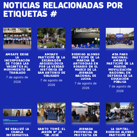
NOTICIAS RELACIONADAS POR
ETIQUETAS #
AMSAFE EXIGE
AMSAFE
RODRIGO ALONSO
#3A PARO
LA
PARTICIPÓ DE LA
PARTICIPÓ DE LA
NACIONAL:
INCORPORACIÓN
EXCAVACIÓN
MARCHA DE
AMSAFE
DE TODAS LAS
ARQUEOLÓGICA
ANTORCHAS EN
PARTICIPÓ DE LA
VACANTES AL
POR LA VERDAD
ROSARIO EN EL
MASIVA
MOVIMIENTO DE
HISTÓRICA EN
MARCO DE LA
MOVILIZACIÓN
TRASLADO
SAN ANTONIO DE
JORNADA
NACIONAL EN
OBLIGADO
NACIONAL DE
DEFENSA DE LA
7 de agosto de
LUCHA
EDUCACIÓN
7 de agosto de
PÚBLICA
2026
7 de agosto de
2026
7 de agosto de
2026
2026
SE REALIZÓ LA
SANTO TOMÉ: EL
JORNADA
LA CAPITAL:
CHARLA
JARDÍN N° 25
PROVINCIAL DE
RODRIGO ALONSO
INFORMATIVA
“DR. JOSÉ
PROTESTA: EN
PARTICIPÓ DE