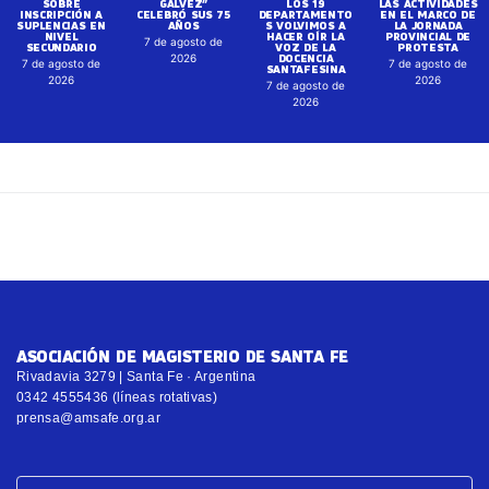
SOBRE
GALVEZ”
LOS 19
LAS ACTIVIDADES
INSCRIPCIÓN A
CELEBRÓ SUS 75
DEPARTAMENTO
EN EL MARCO DE
SUPLENCIAS EN
AÑOS
S VOLVIMOS A
LA JORNADA
NIVEL
HACER OÍR LA
PROVINCIAL DE
7 de agosto de
SECUNDARIO
VOZ DE LA
PROTESTA
DOCENCIA
2026
7 de agosto de
7 de agosto de
SANTAFESINA
2026
2026
7 de agosto de
2026
ASOCIACIÓN DE MAGISTERIO DE SANTA FE
Rivadavia 3279 | Santa Fe · Argentina
0342 4555436 (líneas rotativas)
prensa@amsafe.org.ar