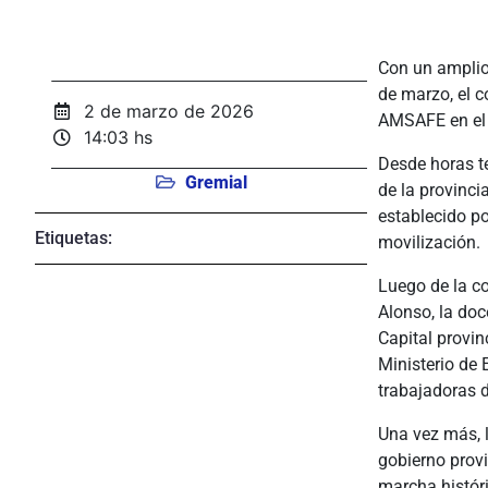
Con un amplio 
de marzo, el c
2 de marzo de 2026
AMSAFE en el 
14:03 hs
Desde horas t
Gremial
de la provinci
establecido p
Etiquetas:
movilización.
Luego de la c
Alonso, la do
Capital provin
Ministerio de 
trabajadoras d
Una vez más, l
gobierno provi
marcha históri