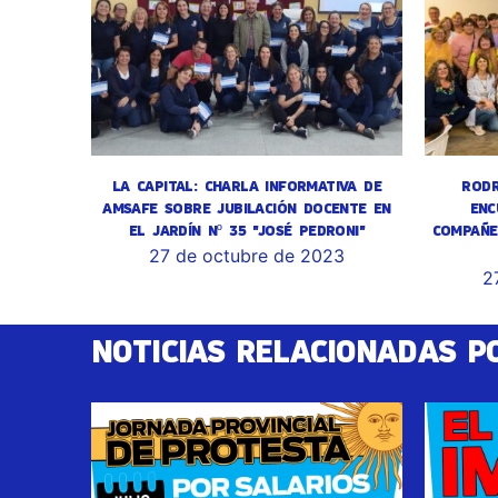
LA CAPITAL: CHARLA INFORMATIVA DE
RODR
AMSAFE SOBRE JUBILACIÓN DOCENTE EN
ENC
EL JARDÍN Nº 35 "JOSÉ PEDRONI"
COMPAÑE
27 de octubre de 2023
2
NOTICIAS RELACIONADAS P