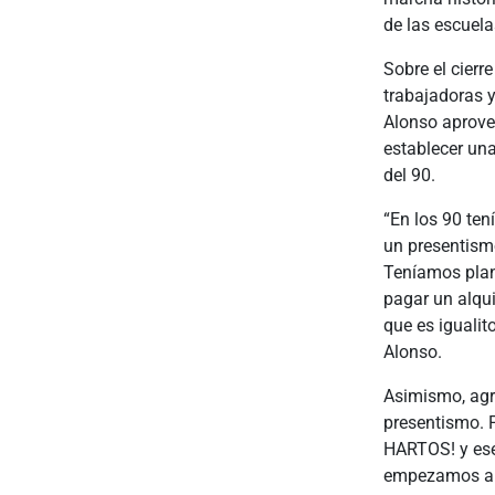
de las escuela
Sobre el cierr
trabajadoras y
Alonso aprove
establecer una
del 90.
“En los 90 ten
un presentism
Teníamos plan
pagar un alqui
que es igualit
Alonso.
Asimismo, agr
presentismo. 
HARTOS! y ese
empezamos a m