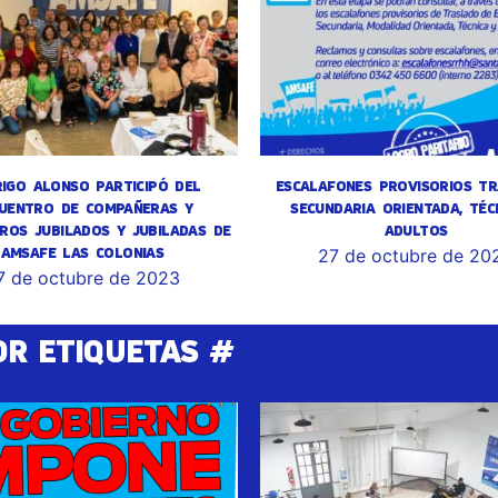
IGO ALONSO PARTICIPÓ DEL
ESCALAFONES PROVISORIOS TR
UENTRO DE COMPAÑERAS Y
SECUNDARIA ORIENTADA, TÉC
ROS JUBILADOS Y JUBILADAS DE
ADULTOS
AMSAFE LAS COLONIAS
27 de octubre de 20
7 de octubre de 2023
OR ETIQUETAS #