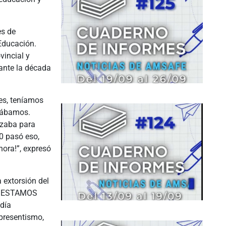
es de
 Educación.
vincial y
rante la década
nes, teníamos
ltábamos.
nzaba para
90 pasó eso,
hora!”, expresó
 extorsión del
s ¡ESTAMOS
día
presentismo,