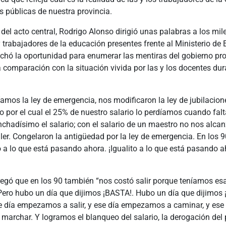
s públicas de nuestra provincia.
e del acto central, Rodrigo Alonso dirigió unas palabras a los mil
 trabajadores de la educación presentes frente al Ministerio de
chó la oportunidad para enumerar las mentiras del gobierno pro
 comparación con la situación vivida por las y los docentes du
íamos la ley de emergencia, nos modificaron la ley de jubilacio
o por el cual el 25% de nuestro salario lo perdíamos cuando fa
chadísimo el salario; con el salario de un maestro no nos alca
ler. Congelaron la antigüedad por la ley de emergencia. En los 
o a lo que está pasando ahora. ¡Igualito a lo que está pasando a
egó que en los 90 también “nos costó salir porque teníamos esa
Pero hubo un día que dijimos ¡BASTA!. Hubo un día que dijimo
 día empezamos a salir, y ese día empezamos a caminar, y ese 
archar. Y logramos el blanqueo del salario, la derogación del 