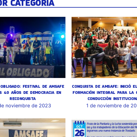
OR CATEGORÍA
OBLIGADO: FESTIVAL DE AMSAFE
CONQUISTA DE AMSAFE: INICIÓ E
S 40 AÑOS DE DEMOCRACIA EN
FORMACIÓN INTEGRAL PARA LA 
RECONQUISTA
CONDUCCIÓN INSTITUCION
de noviembre de 2023
1 de noviembre de 2