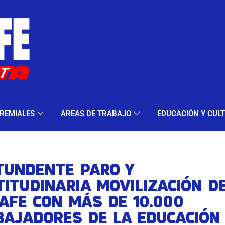
ELES Y MODALIDADES
GREMIALES
AREAS DE TRA
REMIALES
AREAS DE TRABAJO
EDUCACIÓN Y CUL
TUNDENTE PARO Y
ITUDINARIA MOVILIZACIÓN D
AFE CON MÁS DE 10.000
BAJADORES DE LA EDUCACIÓN