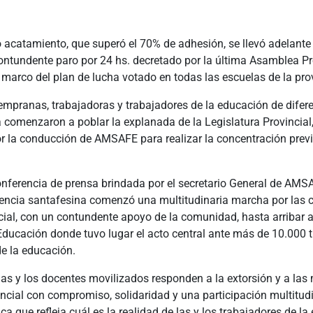
acatamiento, que superó el 70% de adhesión, se llevó adelante 
ontundente paro por 24 hs. decretado por la última Asamblea Pr
marco del plan de lucha votado en todas las escuelas de la prov
empranas, trabajadoras y trabajadores de la educación de difer
a comenzaron a poblar la explanada de la Legislatura Provincial,
or la conducción de AMSAFE para realizar la concentración prev
onferencia de prensa brindada por el secretario General de AMS
cencia santafesina comenzó una multitudinaria marcha por las ca
cial, con un contundente apoyo de la comunidad, hasta arribar a
Educación donde tuvo lugar el acto central ante más de 10.000 
e la educación.
as y los docentes movilizados responden a la extorsión y a las 
ncial con compromiso, solidaridad y una participación multitud
ca que refleja cuál es la realidad de las y los trabajadores de la