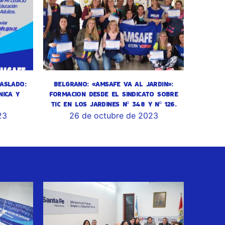
ASLADO:
BELGRANO: «AMSAFE VA AL JARDIN»:
NICA Y
FORMACION DESDE EL SINDICATO SOBRE
TIC EN LOS JARDINES Nº 348 Y Nº 126.
23
26 de octubre de 2023