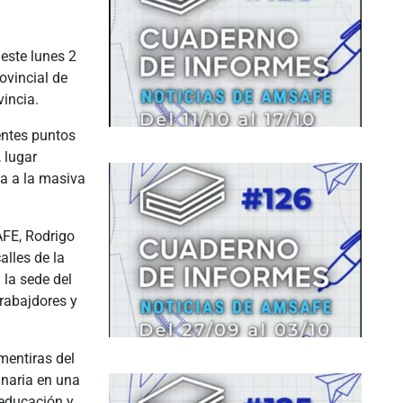
este lunes 2
ovincial de
incia.
entes puntos
 lugar
ia a la masiva
AFE, Rodrigo
lles de la
 la sede del
trabajdores y
mentiras del
inaria en una
 educación y