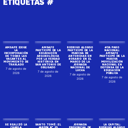
ETIQUETAS #
AMSAFE EXIGE
AMSAFE
RODRIGO ALONSO
#3A PARO
LA
PARTICIPÓ DE LA
PARTICIPÓ DE LA
NACIONAL:
INCORPORACIÓN
EXCAVACIÓN
MARCHA DE
AMSAFE
DE TODAS LAS
ARQUEOLÓGICA
ANTORCHAS EN
PARTICIPÓ DE LA
VACANTES AL
POR LA VERDAD
ROSARIO EN EL
MASIVA
MOVIMIENTO DE
HISTÓRICA EN
MARCO DE LA
MOVILIZACIÓN
TRASLADO
SAN ANTONIO DE
JORNADA
NACIONAL EN
OBLIGADO
NACIONAL DE
DEFENSA DE LA
7 de agosto de
LUCHA
EDUCACIÓN
7 de agosto de
PÚBLICA
2026
7 de agosto de
2026
7 de agosto de
2026
2026
SE REALIZÓ LA
SANTO TOMÉ: EL
JORNADA
LA CAPITAL:
CHARLA
JARDÍN N° 25
PROVINCIAL DE
RODRIGO ALONSO