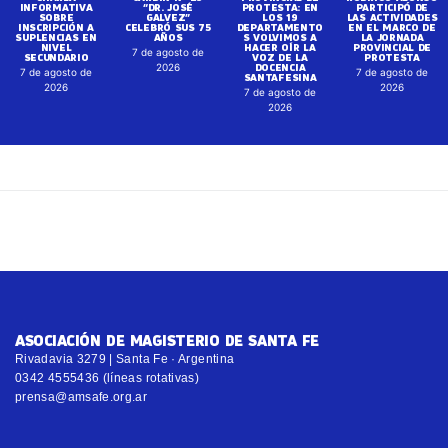
INFORMATIVA
“DR. JOSÉ
PROTESTA: EN
PARTICIPÓ DE
SOBRE
GALVEZ”
LOS 19
LAS ACTIVIDADES
INSCRIPCIÓN A
CELEBRÓ SUS 75
DEPARTAMENTO
EN EL MARCO DE
SUPLENCIAS EN
AÑOS
S VOLVIMOS A
LA JORNADA
NIVEL
HACER OÍR LA
PROVINCIAL DE
7 de agosto de
SECUNDARIO
VOZ DE LA
PROTESTA
DOCENCIA
2026
7 de agosto de
7 de agosto de
SANTAFESINA
2026
2026
7 de agosto de
2026
ASOCIACIÓN DE MAGISTERIO DE SANTA FE
Rivadavia 3279 | Santa Fe · Argentina
0342 4555436 (líneas rotativas)
prensa@amsafe.org.ar