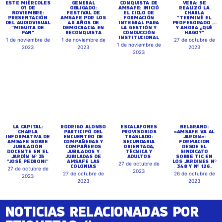
GENERAL
CONQUISTA DE
VERA: SE
PRESENTACIÓN
OBLIGADO:
AMSAFE: INICIÓ
REALIZÓ LA
DEL AUDIOVISUAL
FESTIVAL DE
EL CICLO DE
CHARLA
"MIGUITA DE
AMSAFE POR LOS
FORMACIÓN
"TERMINÉ EL
PAN"
40 AÑOS DE
INTEGRAL PARA
PROFESORADO ...
1 de noviembre de
DEMOCRACIA EN
LA GESTIÓN Y
Y AHORA ¿QUÉ
RECONQUISTA
CONDUCCIÓN
HAGO?"
2023
INSTITUCIONAL
1 de noviembre de
27 de octubre de
1 de noviembre de
2023
2023
2023
LA CAPITAL:
RODRIGO ALONSO
ESCALAFONES
BELGRANO:
CHARLA
PARTICIPÓ DEL
PROVISORIOS
«AMSAFE VA AL
INFORMATIVA DE
ENCUENTRO DE
TRASLADO:
JARDIN»:
AMSAFE SOBRE
COMPAÑERAS Y
SECUNDARIA
FORMACION
JUBILACIÓN
COMPAÑEROS
ORIENTADA,
DESDE EL
DOCENTE EN EL
JUBILADOS Y
TÉCNICA Y
SINDICATO
JARDÍN Nº 35
JUBILADAS DE
ADULTOS
SOBRE TIC EN
"JOSÉ PEDRONI"
AMSAFE LAS
LOS JARDINES Nº
27 de octubre de
COLONIAS
348 Y Nº 126.
27 de octubre de
2023
27 de octubre de
26 de octubre de
2023
2023
2023
NOTICIAS RELACIONADAS POR