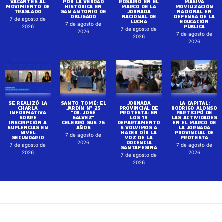
VACANTES AL
POR LA VERDAD
ROSARIO EN EL
MASIVA
MOVIMIENTO DE
HISTÓRICA EN
MARCO DE LA
MOVILIZACIÓN
TRASLADO
SAN ANTONIO DE
JORNADA
NACIONAL EN
OBLIGADO
NACIONAL DE
DEFENSA DE LA
7 de agosto de
LUCHA
EDUCACIÓN
7 de agosto de
PÚBLICA
2026
7 de agosto de
2026
7 de agosto de
2026
2026
SE REALIZÓ LA
SANTO TOMÉ: EL
JORNADA
LA CAPITAL:
CHARLA
JARDÍN N° 25
PROVINCIAL DE
RODRIGO ALONSO
INFORMATIVA
“DR. JOSÉ
PROTESTA: EN
PARTICIPÓ DE
SOBRE
GALVEZ”
LOS 19
LAS ACTIVIDADES
INSCRIPCIÓN A
CELEBRÓ SUS 75
DEPARTAMENTO
EN EL MARCO DE
SUPLENCIAS EN
AÑOS
S VOLVIMOS A
LA JORNADA
NIVEL
HACER OÍR LA
PROVINCIAL DE
7 de agosto de
SECUNDARIO
VOZ DE LA
PROTESTA
DOCENCIA
2026
7 de agosto de
7 de agosto de
SANTAFESINA
2026
2026
7 de agosto de
2026