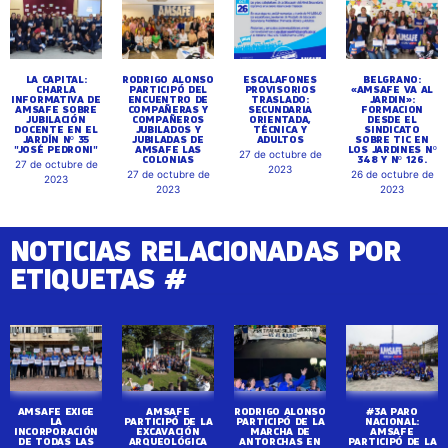
LA CAPITAL:
RODRIGO ALONSO
ESCALAFONES
BELGRANO:
CHARLA
PARTICIPÓ DEL
PROVISORIOS
«AMSAFE VA AL
INFORMATIVA DE
ENCUENTRO DE
TRASLADO:
JARDIN»:
AMSAFE SOBRE
COMPAÑERAS Y
SECUNDARIA
FORMACION
JUBILACIÓN
COMPAÑEROS
ORIENTADA,
DESDE EL
DOCENTE EN EL
JUBILADOS Y
TÉCNICA Y
SINDICATO
JARDÍN Nº 35
JUBILADAS DE
ADULTOS
SOBRE TIC EN
"JOSÉ PEDRONI"
AMSAFE LAS
LOS JARDINES Nº
27 de octubre de
COLONIAS
348 Y Nº 126.
27 de octubre de
2023
27 de octubre de
26 de octubre de
2023
2023
2023
NOTICIAS RELACIONADAS POR
ETIQUETAS #
AMSAFE EXIGE
AMSAFE
RODRIGO ALONSO
#3A PARO
LA
PARTICIPÓ DE LA
PARTICIPÓ DE LA
NACIONAL:
INCORPORACIÓN
EXCAVACIÓN
MARCHA DE
AMSAFE
DE TODAS LAS
ARQUEOLÓGICA
ANTORCHAS EN
PARTICIPÓ DE LA