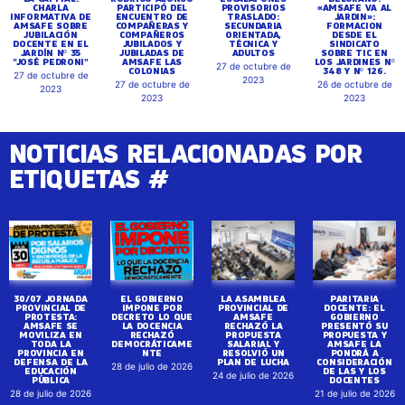
CHARLA
PARTICIPÓ DEL
PROVISORIOS
«AMSAFE VA AL
INFORMATIVA DE
ENCUENTRO DE
TRASLADO:
JARDIN»:
AMSAFE SOBRE
COMPAÑERAS Y
SECUNDARIA
FORMACION
JUBILACIÓN
COMPAÑEROS
ORIENTADA,
DESDE EL
DOCENTE EN EL
JUBILADOS Y
TÉCNICA Y
SINDICATO
JARDÍN Nº 35
JUBILADAS DE
ADULTOS
SOBRE TIC EN
"JOSÉ PEDRONI"
AMSAFE LAS
LOS JARDINES Nº
27 de octubre de
COLONIAS
348 Y Nº 126.
27 de octubre de
2023
27 de octubre de
26 de octubre de
2023
2023
2023
NOTICIAS RELACIONADAS POR
ETIQUETAS #
30/07 JORNADA
EL GOBIERNO
LA ASAMBLEA
PARITARIA
PROVINCIAL DE
IMPONE POR
PROVINCIAL DE
DOCENTE: EL
PROTESTA:
DECRETO LO QUE
AMSAFE
GOBIERNO
AMSAFE SE
LA DOCENCIA
RECHAZÓ LA
PRESENTÓ SU
MOVILIZA EN
RECHAZÓ
PROPUESTA
PROPUESTA Y
TODA LA
DEMOCRÁTICAME
SALARIAL Y
AMSAFE LA
PROVINCIA EN
NTE
RESOLVIÓ UN
PONDRÁ A
DEFENSA DE LA
PLAN DE LUCHA
CONSIDERACIÓN
28 de julio de 2026
EDUCACIÓN
DE LAS Y LOS
24 de julio de 2026
PÚBLICA
DOCENTES
28 de julio de 2026
21 de julio de 2026