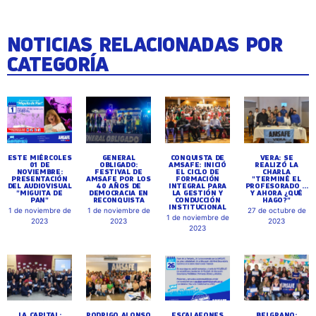
NOTICIAS RELACIONADAS POR
CATEGORÍA
ESTE MIÉRCOLES
GENERAL
CONQUISTA DE
VERA: SE
01 DE
OBLIGADO:
AMSAFE: INICIÓ
REALIZÓ LA
NOVIEMBRE:
FESTIVAL DE
EL CICLO DE
CHARLA
PRESENTACIÓN
AMSAFE POR LOS
FORMACIÓN
"TERMINÉ EL
DEL AUDIOVISUAL
40 AÑOS DE
INTEGRAL PARA
PROFESORADO ...
"MIGUITA DE
DEMOCRACIA EN
LA GESTIÓN Y
Y AHORA ¿QUÉ
PAN"
RECONQUISTA
CONDUCCIÓN
HAGO?"
INSTITUCIONAL
1 de noviembre de
1 de noviembre de
27 de octubre de
1 de noviembre de
2023
2023
2023
2023
LA CAPITAL:
RODRIGO ALONSO
ESCALAFONES
BELGRANO: