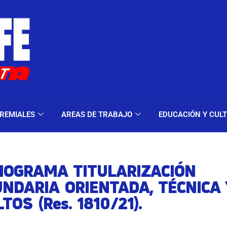
ELES Y MODALIDADES
GREMIALES
AREAS DE TRA
REMIALES
AREAS DE TRABAJO
EDUCACIÓN Y CUL
NOGRAMA TITULARIZACIÓN
NDARIA ORIENTADA, TÉCNICA 
TOS (Res. 1810/21).