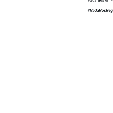
Vacantes en Po
#NadaNosReg