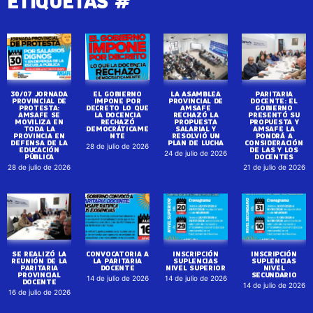
ETIQUETAS #
30/07 JORNADA
EL GOBIERNO
LA ASAMBLEA
PARITARIA
PROVINCIAL DE
IMPONE POR
PROVINCIAL DE
DOCENTE: EL
PROTESTA:
DECRETO LO QUE
AMSAFE
GOBIERNO
AMSAFE SE
LA DOCENCIA
RECHAZÓ LA
PRESENTÓ SU
MOVILIZA EN
RECHAZÓ
PROPUESTA
PROPUESTA Y
TODA LA
DEMOCRÁTICAME
SALARIAL Y
AMSAFE LA
PROVINCIA EN
NTE
RESOLVIÓ UN
PONDRÁ A
DEFENSA DE LA
PLAN DE LUCHA
CONSIDERACIÓN
28 de julio de 2026
EDUCACIÓN
DE LAS Y LOS
24 de julio de 2026
PÚBLICA
DOCENTES
28 de julio de 2026
21 de julio de 2026
SE REALIZÓ LA
CONVOCATORIA A
INSCRIPCIÓN
INSCRIPCIÓN
REUNIÓN DE LA
LA PARITARIA
SUPLENCIAS
SUPLENCIAS
PARITARIA
DOCENTE
NIVEL SUPERIOR
NIVEL
PROVINCIAL
SECUNDARIO
14 de julio de 2026
14 de julio de 2026
DOCENTE
14 de julio de 2026
16 de julio de 2026