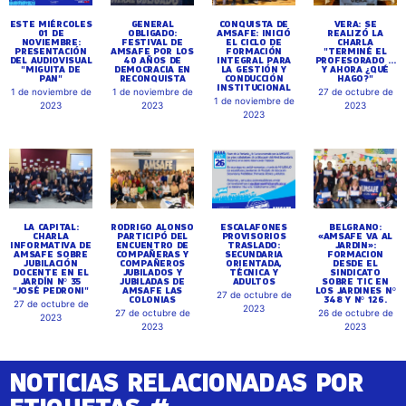
ESTE MIÉRCOLES
GENERAL
CONQUISTA DE
VERA: SE
01 DE
OBLIGADO:
AMSAFE: INICIÓ
REALIZÓ LA
NOVIEMBRE:
FESTIVAL DE
EL CICLO DE
CHARLA
PRESENTACIÓN
AMSAFE POR LOS
FORMACIÓN
"TERMINÉ EL
DEL AUDIOVISUAL
40 AÑOS DE
INTEGRAL PARA
PROFESORADO ...
"MIGUITA DE
DEMOCRACIA EN
LA GESTIÓN Y
Y AHORA ¿QUÉ
PAN"
RECONQUISTA
CONDUCCIÓN
HAGO?"
INSTITUCIONAL
1 de noviembre de
1 de noviembre de
27 de octubre de
1 de noviembre de
2023
2023
2023
2023
LA CAPITAL:
RODRIGO ALONSO
ESCALAFONES
BELGRANO:
CHARLA
PARTICIPÓ DEL
PROVISORIOS
«AMSAFE VA AL
INFORMATIVA DE
ENCUENTRO DE
TRASLADO:
JARDIN»:
AMSAFE SOBRE
COMPAÑERAS Y
SECUNDARIA
FORMACION
JUBILACIÓN
COMPAÑEROS
ORIENTADA,
DESDE EL
DOCENTE EN EL
JUBILADOS Y
TÉCNICA Y
SINDICATO
JARDÍN Nº 35
JUBILADAS DE
ADULTOS
SOBRE TIC EN
"JOSÉ PEDRONI"
AMSAFE LAS
LOS JARDINES Nº
27 de octubre de
COLONIAS
348 Y Nº 126.
27 de octubre de
2023
27 de octubre de
26 de octubre de
2023
2023
2023
NOTICIAS RELACIONADAS POR