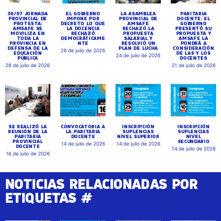
30/07 JORNADA
EL GOBIERNO
LA ASAMBLEA
PARITARIA
PROVINCIAL DE
IMPONE POR
PROVINCIAL DE
DOCENTE: EL
PROTESTA:
DECRETO LO QUE
AMSAFE
GOBIERNO
AMSAFE SE
LA DOCENCIA
RECHAZÓ LA
PRESENTÓ SU
MOVILIZA EN
RECHAZÓ
PROPUESTA
PROPUESTA Y
TODA LA
DEMOCRÁTICAME
SALARIAL Y
AMSAFE LA
PROVINCIA EN
NTE
RESOLVIÓ UN
PONDRÁ A
DEFENSA DE LA
PLAN DE LUCHA
CONSIDERACIÓN
28 de julio de 2026
EDUCACIÓN
DE LAS Y LOS
24 de julio de 2026
PÚBLICA
DOCENTES
28 de julio de 2026
21 de julio de 2026
SE REALIZÓ LA
CONVOCATORIA A
INSCRIPCIÓN
INSCRIPCIÓN
REUNIÓN DE LA
LA PARITARIA
SUPLENCIAS
SUPLENCIAS
PARITARIA
DOCENTE
NIVEL SUPERIOR
NIVEL
PROVINCIAL
SECUNDARIO
14 de julio de 2026
14 de julio de 2026
DOCENTE
14 de julio de 2026
16 de julio de 2026
NOTICIAS RELACIONADAS POR
ETIQUETAS #