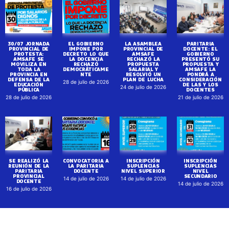
30/07 JORNADA
EL GOBIERNO
LA ASAMBLEA
PARITARIA
PROVINCIAL DE
IMPONE POR
PROVINCIAL DE
DOCENTE: EL
PROTESTA:
DECRETO LO QUE
AMSAFE
GOBIERNO
AMSAFE SE
LA DOCENCIA
RECHAZÓ LA
PRESENTÓ SU
MOVILIZA EN
RECHAZÓ
PROPUESTA
PROPUESTA Y
TODA LA
DEMOCRÁTICAME
SALARIAL Y
AMSAFE LA
PROVINCIA EN
NTE
RESOLVIÓ UN
PONDRÁ A
DEFENSA DE LA
PLAN DE LUCHA
CONSIDERACIÓN
28 de julio de 2026
EDUCACIÓN
DE LAS Y LOS
24 de julio de 2026
PÚBLICA
DOCENTES
28 de julio de 2026
21 de julio de 2026
SE REALIZÓ LA
CONVOCATORIA A
INSCRIPCIÓN
INSCRIPCIÓN
REUNIÓN DE LA
LA PARITARIA
SUPLENCIAS
SUPLENCIAS
PARITARIA
DOCENTE
NIVEL SUPERIOR
NIVEL
PROVINCIAL
SECUNDARIO
14 de julio de 2026
14 de julio de 2026
DOCENTE
14 de julio de 2026
16 de julio de 2026