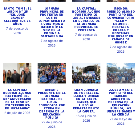
SANTO TOMÉ: EL
JORNADA
LA CAPITAL:
IRIONDO:
JARDÍN N° 25
PROVINCIAL DE
RODRIGO ALONSO
RODRIGO ALONSO
“DR. JOSÉ
PROTESTA: EN
PARTICIPÓ DE
PARTICIPÓ DEL
GALVEZ”
LOS 19
LAS ACTIVIDADES
CONVERSATORIO
CELEBRÓ SUS 75
DEPARTAMENTO
EN EL MARCO DE
“LEER Y
AÑOS
S VOLVIMOS A
LA JORNADA
ESCRIBIR.
HACER OÍR LA
PROVINCIAL DE
POSTALES,
7 de agosto de
VOZ DE LA
PROTESTA
POSTAS Y
DOCENCIA
POSTURAS
2026
7 de agosto de
SANTAFESINA
ESPINOSAS” EN
CAÑADA DE
2026
7 de agosto de
GÓMEZ
2026
7 de agosto de
2026
LA CAPITAL:
AMSAFE
GRAN JORNADA
22/05 AMSAFE
RODRIGO ALONSO
PRESENTE EN LA
DE FORTALEZA,
PARTICIPÓ DEL
PARTICIPÓ DEL
JORNADA
LUCHA Y UNIDAD
CABILDO
60° ANIVERSARIO
NACIONAL DE
EN LA CARPA
ABIERTO EN
DE LA EESO N°
LUCHA
BLANCA QUE
DEFENSA DE LA
231 “REPÚBLICA
CONVOCADA POR
LLEGÓ AL
EDUCACIÓN
DE NICARAGUA”
CTERA EN
DEPARTAMENTO
PÚBLICA, LAS
DEFENSA DE LA
LA CAPITAL
UNIVERSIDADES Y
2 de julio de 2026
EDUCACIÓN
LA CIENCIA
16 de junio de
PÚBLICA
27 de mayo de
2026
22 de junio de
2026
2026