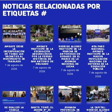
NOTICIAS RELACIONADAS POR
ETIQUETAS #
AMSAFE EXIGE
AMSAFE
RODRIGO ALONSO
#3A PARO
LA
PARTICIPÓ DE LA
PARTICIPÓ DE LA
NACIONAL:
INCORPORACIÓN
EXCAVACIÓN
MARCHA DE
AMSAFE
DE TODAS LAS
ARQUEOLÓGICA
ANTORCHAS EN
PARTICIPÓ DE LA
VACANTES AL
POR LA VERDAD
ROSARIO EN EL
MASIVA
MOVIMIENTO DE
HISTÓRICA EN
MARCO DE LA
MOVILIZACIÓN
TRASLADO
SAN ANTONIO DE
JORNADA
NACIONAL EN
OBLIGADO
NACIONAL DE
DEFENSA DE LA
7 de agosto de
LUCHA
EDUCACIÓN
7 de agosto de
PÚBLICA
2026
7 de agosto de
2026
7 de agosto de
2026
2026
SE REALIZÓ LA
SANTO TOMÉ: EL
JORNADA
LA CAPITAL:
CHARLA
JARDÍN N° 25
PROVINCIAL DE
RODRIGO ALONSO