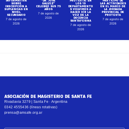
INFORMATIVA
“DR. JOSÉ
PROTESTA: EN
PARTICIPÓ DE
SOBRE
GALVEZ”
LOS 19
LAS ACTIVIDADES
INSCRIPCIÓN A
CELEBRÓ SUS 75
DEPARTAMENTO
EN EL MARCO DE
SUPLENCIAS EN
AÑOS
S VOLVIMOS A
LA JORNADA
NIVEL
HACER OÍR LA
PROVINCIAL DE
7 de agosto de
SECUNDARIO
VOZ DE LA
PROTESTA
DOCENCIA
2026
7 de agosto de
7 de agosto de
SANTAFESINA
2026
2026
7 de agosto de
2026
ASOCIACIÓN DE MAGISTERIO DE SANTA FE
Rivadavia 3279 | Santa Fe · Argentina
0342 4555436 (líneas rotativas)
prensa@amsafe.org.ar